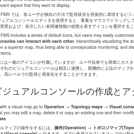
vant aspect that they want to display.
ora FMS では、各ユーザが独自の方法で監視状況を視覚的に表現するビ
ジュアルコンソールエディタを使用すると、要素をマウスでドラッグし
背景および、表示したい各関連情報の状態を表すアイコンを選択するこ
FMS includes a series of default icons, but users may easily customize
onsoles can interact with each other
, hierarchically visualizing the 
on a superior map, thus being able to conceptualize monitoring, and dis
 items.
oraには一連のアイコンが付属していますが、ユーザ自身でも簡単にカス
ぞれのビジュアルコンソールは相互に連携し、階層的に上位のマップか
、高レベルでの監視と視覚化をすることができます。
ビジュアルコンソールの作成とア
with a visual map go to
Operation
→
Topology maps
→
Visual cons
ist you may edit a map, delete it or copy an existing one and then modif
ate
.
ルマップの操作をするには、
操作(Operation)
→
トポロジマップ(Topolo
Visual console)
へ行きます。すでに作成されているマップの一覧