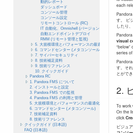
動的レポート
each rele
ダッシュボード
コンソール管理
Pand
コンソール設定
す。 ビ
リモートコントロール (RC)
したり、
IT 自動化、Omnishell (バージョン 776)
自動エンドポイントデプロイ
Pandora 
RMM (リモート管理と監視)
visual c
5. 大規模環境とパフォーマンスの最適化
“below” 
6. コマンドセンター (メタコンソール)
series of
7. サイバーセキュリティ
8. 技術補足資料
Pand
9. 技術リファレンス
す。それ
10. クイックガイド
とができ
Pandora RC
1. Pandora FMS について
2. インストールと設定
3. Pandora FMS での監視
4. Pandora FMS の利用と管理
5. 大規模環境とパフォーマンスの最適化
To work 
6. コマンドセンター (メタコンソール)
On the l
7. 技術補足資料
click
Cre
8. 技術リファレンス
クイックガイド (日本語)
ビジュア
FAQ (日本語)
コンソール(