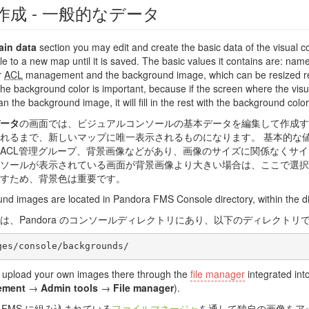
作成 - 一般的なデータ
ain data
section you may edit and create the basic data of the visual con
le to a new map until it is saved. The basic values it contains are: name
r
ACL
management and the background image, which can be resized reg
he background color is important, because if the screen where the visua
an the background image, it will fill in the rest with the background colo
ータ
の画面では、ビジュアルコンソールの基本データを編集して作成す
れるまで、新しいマップに唯一表示されるものになります。 基本的な
ACL管理グループ、背景画像などがあり、画像のサイズに関係なくサイ
ソールが表示されている画面が背景画像より大きい場合は、ここで選択
すため、背景色は重要です。
nd images are located in Pandora FMS Console directory, within the di
は、Pandora のコンソールディレクトリにあり、以下のディレクトリ
upload your own images there through the
file manager
integrated in
ement
→
Admin tools
→
File manager
).
ra FMS に組み込まれている
ファイルマネージャ
を通して独自の画像をア