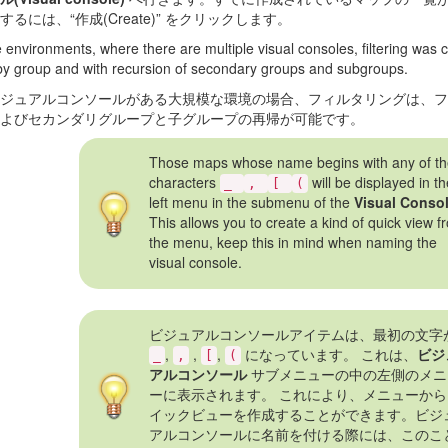
るには、“作成(Create)” をクリックします。
e environments, where there are multiple visual consoles, filtering was 
by group and with recursion of secondary groups and subgroups.
ジュアルコンソールがある大規模な環境の場合、フィルタリングは、フ
よびセカンダリグループと子グループの再帰が可能です。
Those maps whose name begins with any of t
characters
will be displayed in t
_
,
[
(
left menu in the submenu of the
Visual Conso
This allows you to create a kind of quick view f
the menu, keep this in mind when naming the
visual console.
ビジュアルコンソールアイテムは、最初の文字
,
,
,
になっています。 これは、
ビジ
_
,
[
(
アルコンソール
サブメニューの中の左側のメニ
ーに表示されます。 これにより、メニューから
イックビューを作成することができます。ビジ
アルコンソールに名前を付ける際には、このこ