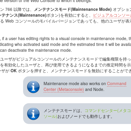
le version of the Web Console to which it belongs.
ン 766 以降では、
メンテナンスモード(Maintenance Mode)
オプショ
テナンス(Maintenance)
ボタン)を有効にすると、
ビジュアルコンソール
る Web コンソールのモバイルバージョンであっても、他のユーザが
if a user has editing rights to a visual console in maintenance mode, th
dicating who activated said mode and the estimated time it will be availa
can deactivate the maintenance mode.
ユーザがビジュアルコンソールのメンテナンスモードで編集権限を持っ
を有効化したユーザと、再び使用できるようになるまでの推定時間を示
ーザが
OK
ボタンを押すと、メンテナンスモードを無効にすることがで
Maintenance mode also works on
Command
Center (Metaconsole)
and Node.
メンテナスモードは、
コマンドセンター(メタ
ソール)
およびノードでも動作します。