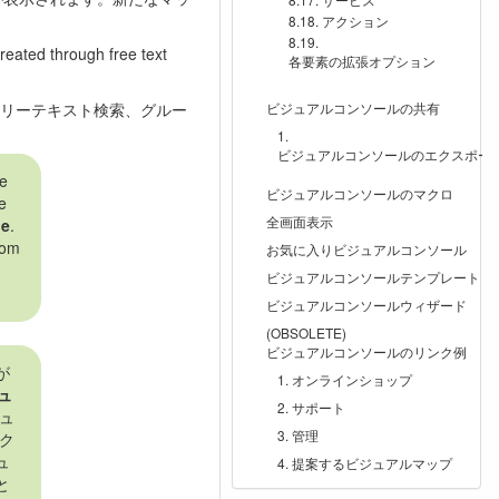
アクション
created through free text
各要素の拡張オプション
リーテキスト検索、グルー
ビジュアルコンソールの共有
ビジュアルコンソールのエクスポー
he
ビジュアルコンソールのマクロ
he
全画面表示
le
.
rom
お気に入りビジュアルコンソール
ビジュアルコンソールテンプレート
ビジュアルコンソールウィザード
(OBSOLETE)
ビジュアルコンソールのリンク例
が
オンラインショップ
ュ
サポート
ュ
管理
ク
ュ
提案するビジュアルマップ
と