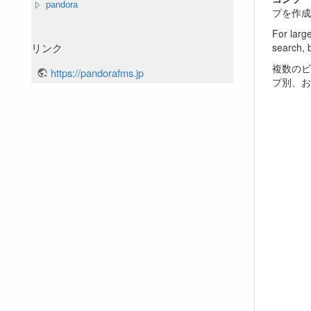
pandora
プを作成す
For larg
search, 
リンク
複数のビ
https://pandorafms.jp
プ別、お