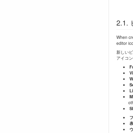
When cre
editor ic
新しいビ
アイコン
F
V
W
S
L
M
ot
S