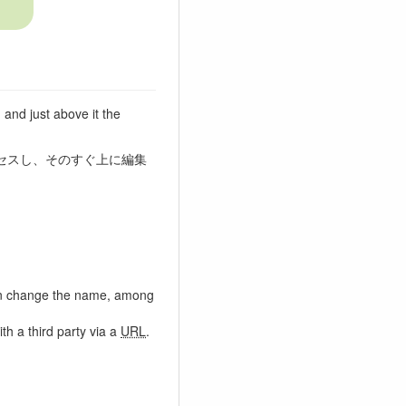
, and just above it the
クセスし、そのすぐ上に編集
can change the name, among
ith a third party via a
URL
.