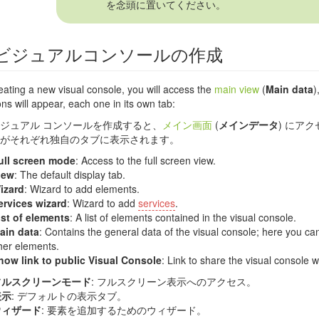
を念頭に置いてください。
ビジュアルコンソールの作成
ating a new visual console, you will access the
main view
(
Main data
)
ons will appear, each one in its own tab:
ジュアル コンソールを作成すると、
メイン画面
(
メインデータ
) にア
がそれぞれ独自のタブに表示されます。
ull screen mode
: Access to the full screen view.
iew
: The default display tab.
izard
: Wizard to add elements.
ervices wizard
: Wizard to add
services
.
ist of elements
: A list of elements contained in the visual console.
ain data
: Contains the general data of the visual console; here you 
her elements.
how link to public Visual Console
: Link to share the visual console w
フルスクリーンモード
: フルスクリーン表示へのアクセス。
表示
: デフォルトの表示タブ。
ウィザード
: 要素を追加するためのウィザード。