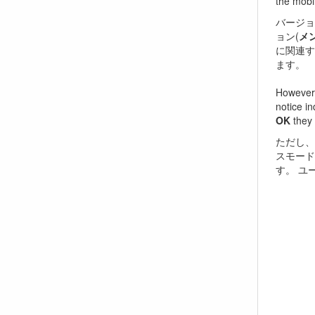
the mobi
バージョ
ョン(
メン
に関連す
ます。
However, 
notice in
OK
they 
ただし、
スモード
す。 ユ