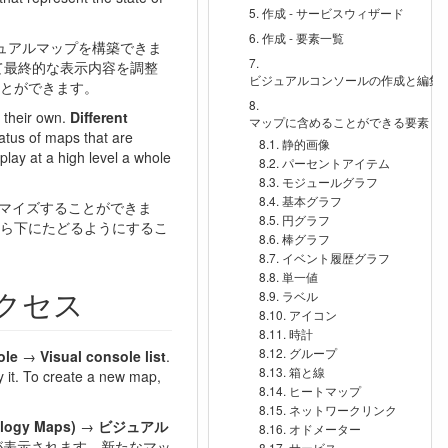
作成 - サービスウィザード
作成 - 要素一覧
ジュアルマップを構築できま
て最終的な表示内容を調整
ビジュアルコンソールの作成と編集
とができます。
 their own.
Different
マップに含めることができる要素
status of maps that are
静的画像
play at a high level a whole
パーセントアイテム
モジュールグラフ
基本グラフ
タマイズすることができま
円グラフ
ら下にたどるようにするこ
棒グラフ
イベント履歴グラフ
単一値
クセス
ラベル
アイコン
時計
グループ
ole
→
Visual console list
.
箱と線
y it. To create a new map,
ヒートマップ
ネットワークリンク
gy Maps)
→
ビジュアル
オドメーター
が表示されます。新たなマッ
サービス