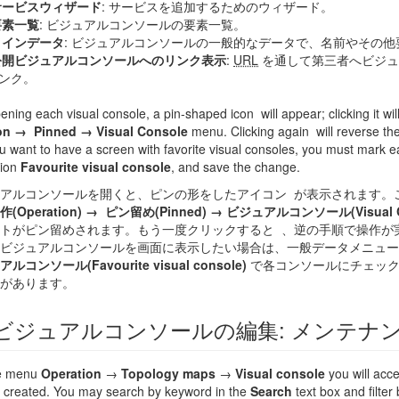
サービスウィザード
: サービスを追加するためのウィザード。
要素一覧
: ビジュアルコンソールの要素一覧。
メインデータ
: ビジュアルコンソールの一般的なデータで、名前やその
公開ビジュアルコンソールへのリンク表示
:
URL
を通して第三者へビジュ
ンク。
ning each visual console, a pin-shaped icon
will appear; clicking it wil
ion →
Pinned → Visual Console
menu. Clicking again
will reverse the
u want to have a screen with favorite visual consoles, you must mark e
tion
Favourite visual console
, and save the change.
ュアルコンソールを開くと、ピンの形をしたアイコン
が表示されます。
作(Operation) →
ピン留め(Pinned) → ビジュアルコンソール(Visual C
ットがピン留めされます。もう一度クリックすると
、逆の手順で操作が
のビジュアルコンソールを画面に表示したい場合は、一般データメニュ
コンソール(Favourite visual console)
で各コンソールにチェック
があります。
ビジュアルコンソールの編集: メンテナ
e menu
Operation
→
Topology maps
→
Visual console
you will acces
 created. You may search by keyword in the
Search
text box and filter