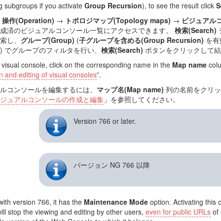
ng subgroups if you activate
Group Recursion
), to see the result click
S
ー
操作(Operation)
→
トポロジマップ(Topology maps)
→
ビジュアルコンソ
作成済のビジュアルコンソール一覧にアクセスできます。
検索(Search)
索し、
グループ(Group)
(
子グループを含める(Group Recursion)
を有
) でグループのフィルタを行い、
検索(Search)
ボタンをクリックして結
a visual console, click on the corresponding name in the
Map name
colu
 and editing of visual consoles
”.
ルコンソールを編集するには、
マップ名(Map name)
列の名前をクリッ
ジュアルコンソールの作成と編集
」を参照してください。
Version 766 or later.
バージョン NG 766 以降
with version 766, it has the
Maintenance Mode
option. Activating this 
ill stop the viewing and editing by other users,
even for public URLs
of 