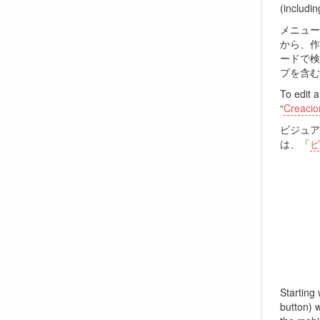
(includi
メニュ
から、
ードで検
プを含む
To edit 
“
Creacion
ビジュア
は、「
ビ
Starting 
button) w