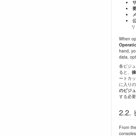
リ
When ope
Operat
hand, yo
data, op
各ビジ
ると、
操
ートカ
に入り
のビジュアル
する必要
From th
consoles