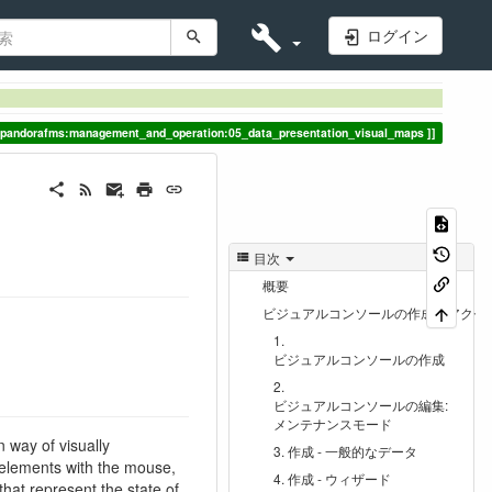
ログイン
:pandorafms:management_and_operation:05_data_presentation_visual_maps
目次
概要
ビジュアルコンソールの作成とアクセ
ビジュアルコンソールの作成
ビジュアルコンソールの編集:
メンテナンスモード
 way of visually
作成 - 一般的なデータ
g elements with the mouse,
作成 - ウィザード
hat represent the state of