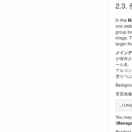
In this
M
one visib
group fo
image. T
larger th
メインデ
が保存さ
ール名、
アルコン
塗りつぶ
Backgrou
背景画像
You may 
(
Manag
Pando