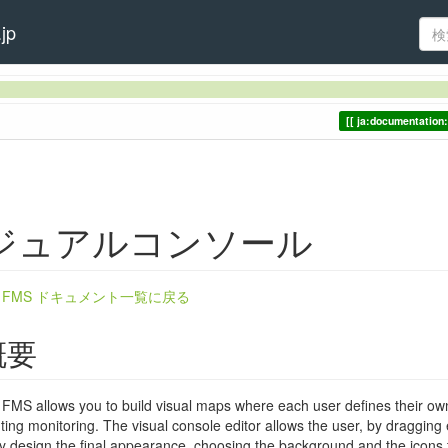
jp
ja:documentation
ジュアルコンソール
ra FMS ドキュメント一覧に戻る
概要
FMS allows you to build visual maps where each user defines their own
ting monitoring. The visual console editor allows the user, by draggin
lly design the final appearance, choosing the background and the icons t