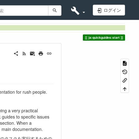
ログイン
ja:quickguides:start
ntation for rush people.
wing a very practical
 guides to specific issues
n section. When a
he main documentation.
のタスクを実行するための