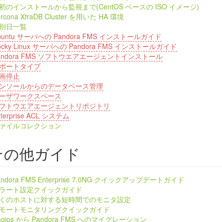
初のインストールから監視まで(CentOS ベースの ISO イメージ)
ercona XtraDB Cluster を用いた HA 環境
別日一覧
buntu サーバへの Pandora FMS インストールガイド
ocky Linux サーバへの Pandora FMS インストールガイド
andora FMS ソフトウエアエージェントインストール
ポートタイプ
画停止
ンソールからのデータベース管理
ーザワークスペース
フトウエアエージェントリポジトリ
nterprise ACL システム
ァイルコレクション
その他ガイド
andora FMS Enterprise 7.0NG クイックアップデートガイド
ラート設定クイックガイド
くのホストに対する短時間でのモニタ設定
モートモニタリングクイックガイド
agios から Pandora FMS へのマイグレーション