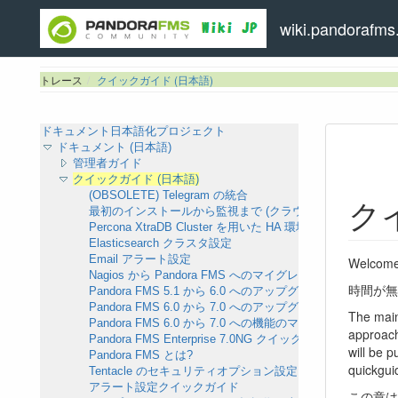
wiki.pandorafms.
トレース
クイックガイド (日本語)
ドキュメント日本語化プロジェクト
ドキュメント (日本語)
管理者ガイド
クイックガイド (日本語)
(OBSOLETE) Telegram の統合
ク
最初のインストールから監視まで (クラウド)
Percona XtraDB Cluster を用いた HA 環境
Elasticsearch クラスタ設定
Email アラート設定
Welcome 
Nagios から Pandora FMS へのマイグレーション
時間が無
Pandora FMS 5.1 から 6.0 へのアップグレード
Pandora FMS 6.0 から 7.0 へのアップグレード
The main 
Pandora FMS 6.0 から 7.0 への機能のマイグレーション
approach
Pandora FMS Enterprise 7.0NG クイックアップデートガ
will be p
Pandora FMS とは?
quickgui
Tentacle のセキュリティオプション設定
アラート設定クイックガイド
この章は