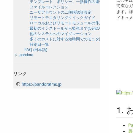
テンプレート、ポリシー、一括操作の違い
簡潔なガ
ファイルコレクション
ます。詳
ユーザアカウントの二段階認証設定
ドキュメ
リモートモニタリングクイックガイド
ローカルおよびリモートモジュールの作成方法
最初のインストールから監視まで(CentOS ベースの ISO イ
他のシステムへのマイグレーション
多くのホストに対する短時間でのモニタ設定
特別日一覧
FAQ (日本語)
pandora
リンク
https://pandorafms.jp
P
最