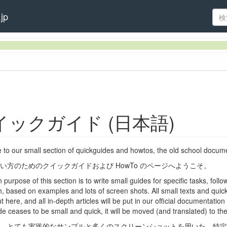
jp
イックガイド (日本語)
to our small section of quickguides and howtos, the old school docume
い方のためのクイックガイドおよび HowTo のページへようこそ。
purpose of this section is to write small guides for specific tasks, follo
, based on examples and lots of screen shots. All small texts and quick
イド
ut here, and all in-depth articles will be put in our official documentatio
de ceases to be small and quick, it will be moved (and translated) to t
、とても実践的なサンプルと多くのスクリーンショットを用いた、特定