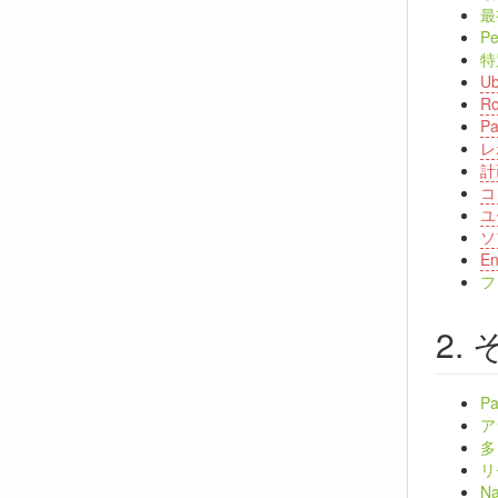
最
P
特
U
R
P
レ
計
コ
ユ
ソ
E
フ
P
ア
多
リ
N