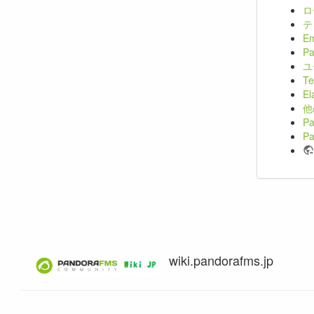
ロ
テ
E
P
ユ
T
E
他
P
P
wiki.pandorafms.jp