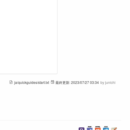
ja/quickguides/start.txt
最終更新:
2023/07/27 03:34
by
junichi