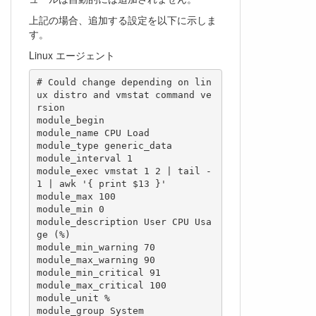
上記の場合、追加する設定を以下に示しま
す。
Linux エージェント
# Could change depending on lin
ux distro and vmstat command ve
rsion

module_begin

module_name CPU Load

module_type generic_data

module_interval 1

module_exec vmstat 1 2 | tail -
1 | awk '{ print $13 }'

module_max 100

module_min 0

module_description User CPU Usa
ge (%)

module_min_warning 70

module_max_warning 90

module_min_critical 91

module_max_critical 100

module_unit %

module_group System
