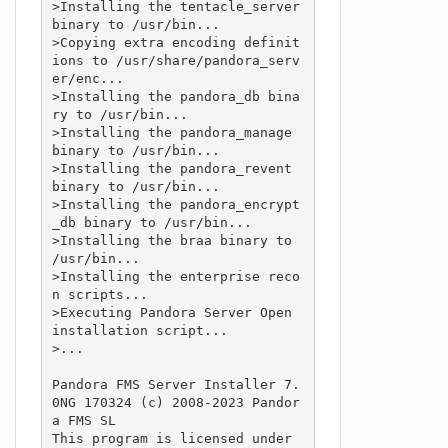
>Installing the tentacle_server 
binary to /usr/bin...

>Copying extra encoding definit
ions to /usr/share/pandora_serv
er/enc...

>Installing the pandora_db bina
ry to /usr/bin...

>Installing the pandora_manage 
binary to /usr/bin...

>Installing the pandora_revent 
binary to /usr/bin...

>Installing the pandora_encrypt
_db binary to /usr/bin...

>Installing the braa binary to 
/usr/bin...

>Installing the enterprise reco
n scripts...

>Executing Pandora Server Open 
installation script...

>...

Pandora FMS Server Installer 7.
0NG 170324 (c) 2008-2023 Pandor
a FMS SL

This program is licensed under 