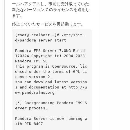
ールへアクアスし、事前に受け取っていた
新たなバージョン 7 のライセンスを適用し
ます。
停止していたサービスを再起動します。
[root@localhost ~]# /etc/init.
d/pandora_server start

Pandora FMS Server 7.0NG Build 
170324 Copyright (c) 2004-2023 
Pandora FMS SL

This program is OpenSource, lic
ensed under the terms of GPL Li
cense version 2.

You can download latest version
s and documentation at http://w
ww.pandorafms.org

[*] Backgrounding Pandora FMS S
erver process.

Pandora Server is now running w
ith PID 8407
