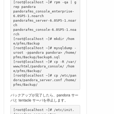
[root@localhost ~]# rpm -qa | g
rep pandora

pandorafms_console_enterprise-
6.0SP5-1.noarch

pandorafms_server-6.0SP5-1.noar
ch

pandorafms_console-6.0SP5-1.noa
rch

[root@localhost ~]# mkdir /hom
e/pfms/Backup

[root@localhost ~]# mysqldump -
uroot -ppandora pandora> /home/
pfms/Backup/backup6.sql

[root@localhost ~]# cp -R /var/
www/html/pandora_console/ /hom
e/pfms/Backup/

[root@localhost ~]# cp /etc/pan
dora/pandora_server.conf /home/
バックアップが完了したら、pandora サー
バと tentacle サーバを停止します。
[root@localhost ~]# /etc/init.