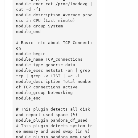
module_exec cat /proc/loadavg | 
cut -d -f1

module_description Average proc
ess in CPU (Last minute)

module_group System

module_end

# Basic info about TCP Connecti
on

module_begin

module_name TCP_Connections

module_type generic_data

module_exec netstat -an | grep 
tcp | grep -v LIST | wc -l

module_description Total number 
of TCP connections active

module_group Networking

module_end

# This plugin detects all disk 
and report used space (%)

module_plugin pandora_df_used

# This plugin detects system fr
ee memory and used swap (in %)

module_plugin pandora_mem_used
