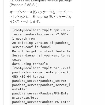
(Pandora FMS SL):
オープンソース版パッケージをアップデー
トしたあとに、Enterprise 版パッケージを
インストールします。
[root@localhost tmp]# rpm -U --
force pandorafms_server-7.0NG-
1.noarch.rpm

An existing version of pandora_
server.conf is found.

Do not forget to start Tentacle 
Server daemon if you want to re
ceive

data using tentacle

[root@localhost tmp]# tar -xvzf 
pandorafms_server_enterprise_7.
0NG_x86_64.tar.gz

pandora_server/pandora_server

pandora_server/pandora_server_i
nstaller

pandora_server/PandoraFMS-Enter
prise/bin/braa

pandora_server/PandoraFMS-Enter