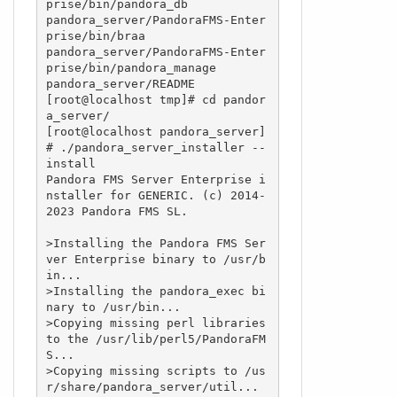
prise/bin/pandora_db

pandora_server/PandoraFMS-Enter
prise/bin/braa

pandora_server/PandoraFMS-Enter
prise/bin/pandora_manage

pandora_server/README

[root@localhost tmp]# cd pandor
a_server/

[root@localhost pandora_server]
# ./pandora_server_installer --
install

Pandora FMS Server Enterprise i
nstaller for GENERIC. (c) 2014-
2023 Pandora FMS SL.

>Installing the Pandora FMS Ser
ver Enterprise binary to /usr/b
in...

>Installing the pandora_exec bi
nary to /usr/bin...

>Copying missing perl libraries 
to the /usr/lib/perl5/PandoraFM
S...

>Copying missing scripts to /us
r/share/pandora_server/util...
