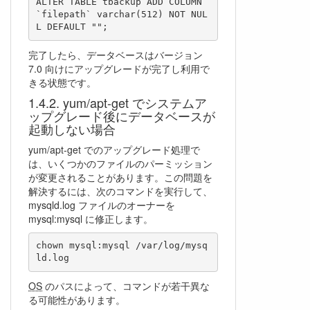
ALTER TABLE tbackup ADD COLUMN 
`filepath` varchar(512) NOT NUL
L DEFAULT "";
完了したら、データベースはバージョン
7.0 向けにアップグレードが完了し利用で
きる状態です。
yum/apt-get でシステムア
ップグレード後にデータベースが
起動しない場合
yum/apt-get でのアップグレード処理で
は、いくつかのファイルのパーミッション
が変更されることがあります。この問題を
解決するには、次のコマンドを実行して、
mysqld.log ファイルのオーナーを
mysql:mysql に修正します。
chown mysql:mysql /var/log/mysq
ld.log
OS
のパスによって、コマンドが若干異な
る可能性があります。