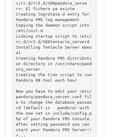
c/rc.d/rc5.d/S90pandora_serve
r»: El fichero ya existe

Creating logrotate.d entry for 
Pandora FMS log management

Copying the daemon script into 
/etc/init.d

Linking startup script to /etc/
rc.d/rc5.d/S80tentacle_serverd

Installing Tentacle Server manu
al

Creating Pandora FMS distributi
on directory in /usr/share/pand
ora_server

Creating the Cron script to run 
Pandora DB tool each hour

Now you have to edit your /etc/
pandora/pandora_server.conf fil
e to change the database passwo
rd (default is   pandora) with 
the one set in include/config.p
hp of your Pandora FMS Console.

After setting password you can 
start your Pandora FMS Server!!

>...
