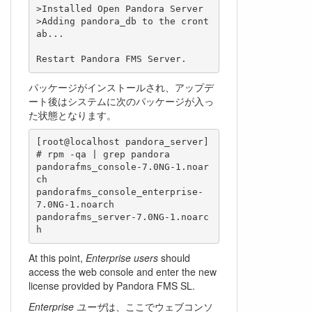
>Installed Open Pandora Server

>Adding pandora_db to the cront
ab...

パッケージがインストールされ、アップデ
ート後はシステムに次のパッケージが入っ
た状態となります。
[root@localhost pandora_server]
# rpm -qa | grep pandora

pandorafms_console-7.0NG-1.noar
ch

pandorafms_console_enterprise-
7.0NG-1.noarch

pandorafms_server-7.0NG-1.noarc
h
At this point,
Enterprise users
should
access the web console and enter the new
license provided by Pandora FMS SL.
Enterprise ユーザ
は、ここでウェブコンソ