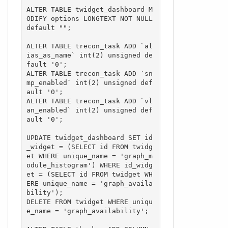
ALTER TABLE twidget_dashboard M
ODIFY options LONGTEXT NOT NULL 
default "";

ALTER TABLE trecon_task ADD `al
ias_as_name` int(2) unsigned de
fault '0';

ALTER TABLE trecon_task ADD `sn
mp_enabled` int(2) unsigned def
ault '0';

ALTER TABLE trecon_task ADD `vl
an_enabled` int(2) unsigned def
ault '0';

UPDATE twidget_dashboard SET id
_widget = (SELECT id FROM twidg
et WHERE unique_name = 'graph_m
odule_histogram') WHERE id_widg
et = (SELECT id FROM twidget WH
ERE unique_name = 'graph_availa
bility');

DELETE FROM twidget WHERE uniqu
e_name = 'graph_availability';
