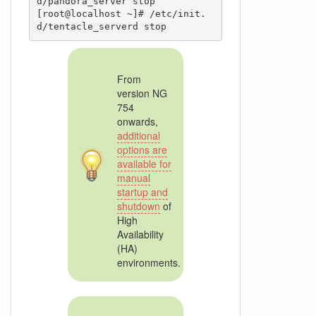
d/pandora_server stop

[root@localhost ~]# /etc/init.
From
version NG
754
onwards,
additional
options are
available for
manual
startup and
shutdown
of
High
Availability
(HA)
environments.