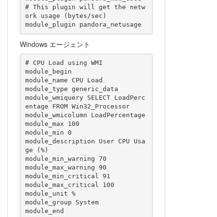
# This plugin will get the netw
ork usage (bytes/sec)

module_plugin pandora_netusage
Windows エージェント
# CPU Load using WMI 

module_begin

module_name CPU Load

module_type generic_data

module_wmiquery SELECT LoadPerc
entage FROM Win32_Processor

module_wmicolumn LoadPercentage

module_max 100

module_min 0

module_description User CPU Usa
ge (%)

module_min_warning 70

module_max_warning 90

module_min_critical 91

module_max_critical 100

module_unit %

module_group System

module_end
