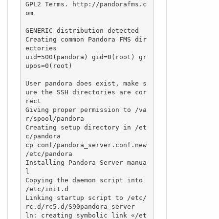
GPL2 Terms. http://pandorafms.c
om

GENERIC distribution detected

Creating common Pandora FMS dir
ectories

uid=500(pandora) gid=0(root) gr
upos=0(root)

User pandora does exist, make s
ure the SSH directories are cor
rect

Giving proper permission to /va
r/spool/pandora

Creating setup directory in /et
c/pandora

cp conf/pandora_server.conf.new 
/etc/pandora

Installing Pandora Server manua
l

Copying the daemon script into 
/etc/init.d

Linking startup script to /etc/
rc.d/rc5.d/S90pandora_server

ln: creating symbolic link «/et