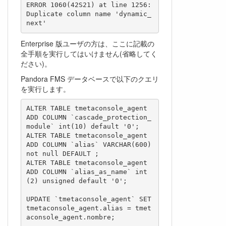
ERROR 1060(42S21) at line 1256: 
Duplicate column name 'dynamic_
next'
Enterprise 版ユーザの方は、ここに記載の
全手順を実行してはいけません(省略してく
ださい)。
Pandora FMS データベースで以下のクエリ
を実行します。
ALTER TABLE tmetaconsole_agent 
ADD COLUMN `cascade_protection_
module` int(10) default '0';

ALTER TABLE tmetaconsole_agent 
ADD COLUMN `alias` VARCHAR(600) 
not null DEFAULT ;

ALTER TABLE tmetaconsole_agent 
ADD COLUMN `alias_as_name` int
(2) unsigned default '0';

UPDATE `tmetaconsole_agent` SET 
tmetaconsole_agent.alias = tmet
aconsole_agent.nombre;
