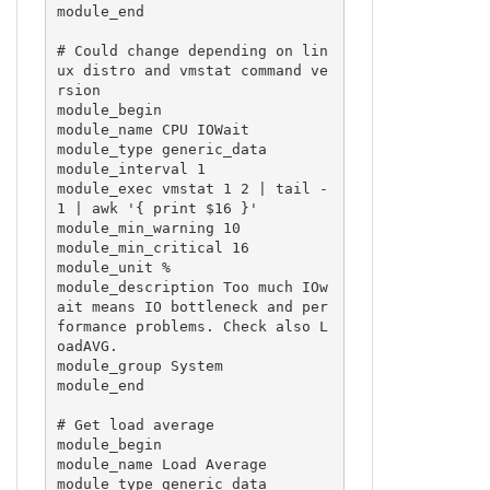
module_end

# Could change depending on lin
ux distro and vmstat command ve
rsion

module_begin

module_name CPU IOWait

module_type generic_data

module_interval 1

module_exec vmstat 1 2 | tail -
1 | awk '{ print $16 }'

module_min_warning 10

module_min_critical 16

module_unit %

module_description Too much IOw
ait means IO bottleneck and per
formance problems. Check also L
oadAVG.

module_group System

module_end

# Get load average

module_begin

module_name Load Average

module_type generic_data
