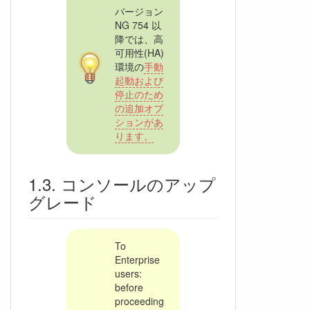
バージョン
NG 754 以
降では、高
可用性(HA)
環境の
手動
起動および
停止のため
の追加オプ
ションがあ
ります。
コンソールのアップ
グレード
To
Enterprise
users:
before
proceeding