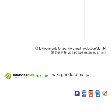
ja/documentation/pandorafms/introduction/start.txt
最終更新:
2024/02/05 06:26
by
junichi
wiki.pandorafms.jp