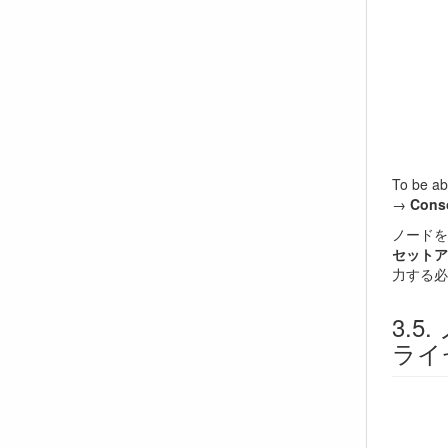
To be ab
→
Cons
ノードを
セットアップ
力する必
ライ