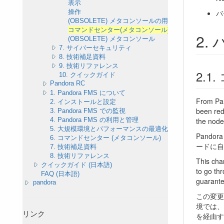
表示
バ
操作
(OBSOLETE) メタコンソールの用語
コマンドセンター(メタコンソール) FAQ
バ
(OBSOLETE) メタコンソール
7. サイバーセキュリティ
8. 技術補足資料
9. 技術リファレンス
10. クイックガイド
Pandora RC
1. Pandora FMS について
From Pan
2. インストールと設定
been red
3. Pandora FMS での監視
the node
4. Pandora FMS の利用と管理
5. 大規模環境とパフォーマンスの最適化
Pand
6. コマンドセンター (メタコンソール)
ードに自
7. 技術補足資料
8. 技術リファレンス
This ch
クイックガイド (日本語)
to go th
FAQ (日本語)
guarantee
pandora
この変更
境では、
リンク
を経由す