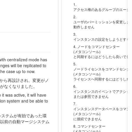
アクセス権のあるグループのエージ
ユーザのパーミッションを変更しま
動作しません
インスタンスの設定をしようとする
ノードをコマンドセンター
(メタコンソール)
と同期するにはどうしたら良いでし
ith centralized mode has
nges will be replicated to
ノードライセンスをコマンドセンタ
the case up to now.
(メタコンソール)
ライセンスへ同期するにはどうした
ゼロから再設計され、変更がノ
がなくなりました。
インスタンスのイベントでアクショ
it was active, it will have
または参照できません
tion system and be able to
インスタンスデータベースをコマン
(メタコンソール)
システムが有効であった環
に接続できません
以前の自動マージシステム
コマンドセンター
(メタコンソール)