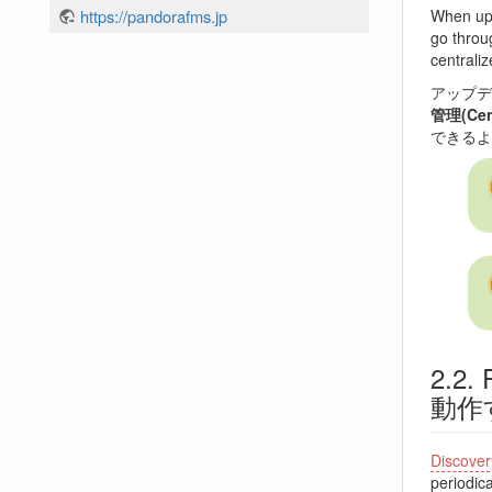
When upd
https://pandorafms.jp
go thro
centraliz
アップデ
管理(Cent
できるよ
動作
Discove
periodica