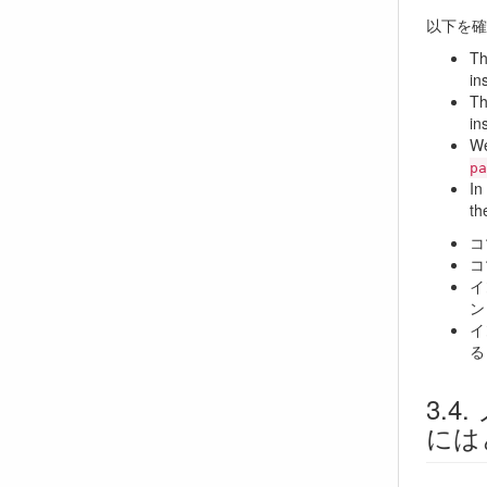
以下を確
Th
in
Th
in
We
pa
In
th
コ
コ
イ
ン
イ
る
には