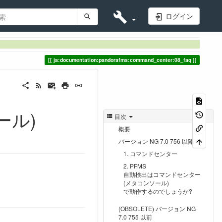
ログイン
ja:documentation:pandorafms:command_center:08_faq
ール)
目次
概要
バージョン NG 7.0 756 以降
コマンドセンター
PFMS
自動検出はコマンドセンター
(メタコンソール)
で動作するのでしょうか?
(OBSOLETE) バージョン NG
7.0 755 以前