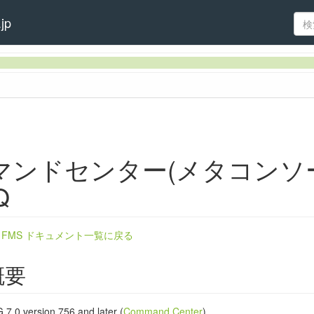
jp
マンドセンター(メタコンソ
Q
グ、ウィザードによるアクセス制御
ra FMS ドキュメント一覧に戻る
概要
 7.0 version 756 and later (
Command Center
).