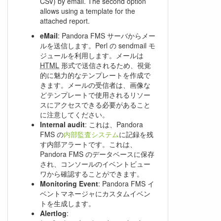
CSV) by email. The second option
allows using a template for the
attached report.
eMail
: Pandora FMS サーバからメー
ルを送信します。Perl の sendmail モ
ジュールを利用します。メールは
HTML
形式で送信されるため、視覚
的に魅力的なテンプレートを作成で
きます。メールの受信者は、画像な
どテンプレートで使用されるリソー
スにアクセスできる必要があること
に注意してください。
Internal audit
: これは、Pandora
FMS の
内部監査システム
に記録を残
す内部アラートです。これは、
Pandora FMS のデータベースに保存
され、コンソールのイベントビュー
ワから確認することができます。
Monitoring Event
: Pandora FMS イ
ベントマネージャにカスタムイベン
トを生成します。
Alertlog
: