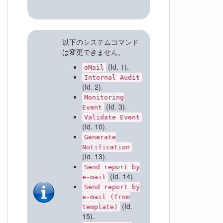
以下のシステムコマンド
は変更できません。
(Id. 1).
eMail
Internal Audit
(Id. 2).
Monitoring
(Id. 3).
Event
Validate Event
(Id. 10).
Generate
Notification
(Id. 13).
Send report by
(Id. 14).
e-mail
Send report by
e-mail (from
(Id.
template)
15).