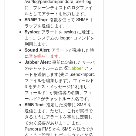
/var/log/pandora/pandora_alert.log
に、プレーンテキストのログファイ
ルとしてアラートを出力します。
SNMP Trap
: 引数を使って SNMP ト
ラップを送信します。
Syslog
: アラートを syslog に飛ばし
ます。システムの logger コマンドを
利用します。
Sound Alert
: アラートが発生した時
に
音を鳴らします
。
Jabber Alert
: 事前に定義したサーバ
のチャットルームに
Jabber
アラ
ートを送信します(先に .sendxmpprc
ファイルを編集します)。フィールド
3 をテキストメッセージに利用し、
フィールド1 が発信者の名前、フィ
ールド2 がチャットルーム名です。
SMS Text
: 指定した携帯に SMS を
送信します。ただし、これが実行で
きるようにアラートを事前に定義し
ておく必要があります。また、
Pandora FMS から SMS を送信でき
るように設定したゲートウェイが必