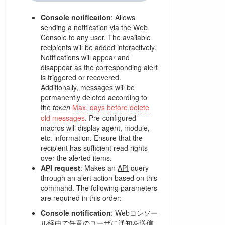
Console notification
: Allows
sending a notification via the Web
Console to any user. The available
recipients will be added interactively.
Notifications will appear and
disappear as the corresponding alert
is triggered or recovered.
Additionally, messages will be
permanently deleted according to
the
token
Max. days before delete
old messages
. Pre-configured
macros will display agent, module,
etc. information. Ensure that the
recipient has sufficient read rights
over the alerted items.
API
request
: Makes an
API
query
through an alert action based on this
command. The following parameters
are required in this order:
Console notification
: Webコンソー
ル経由で任意のユーザに通知を送信