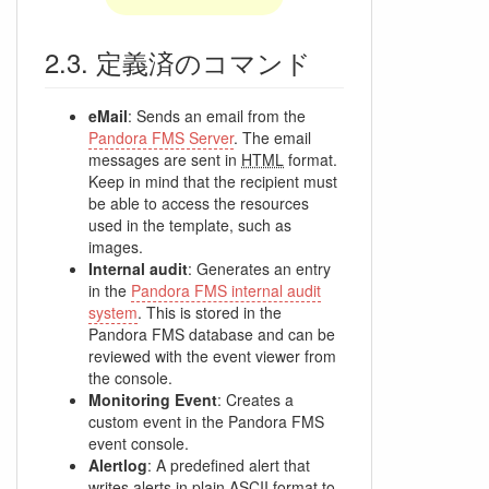
定義済のコマンド
eMail
: Sends an email from the
Pandora FMS Server
. The email
messages are sent in
HTML
format.
Keep in mind that the recipient must
be able to access the resources
used in the template, such as
images.
Internal audit
: Generates an entry
in the
Pandora FMS internal audit
system
. This is stored in the
Pandora FMS database and can be
reviewed with the event viewer from
the console.
Monitoring Event
: Creates a
custom event in the Pandora FMS
event console.
Alertlog
: A predefined alert that
writes alerts in plain
ASCII
format to