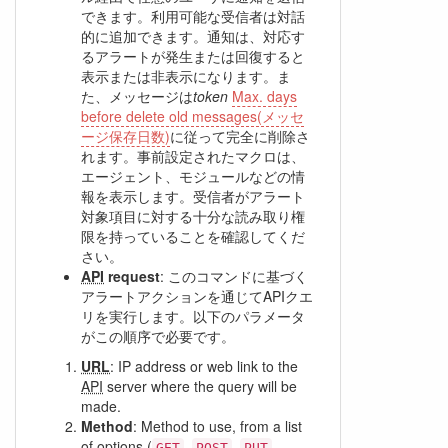
できます。利用可能な受信者は対話
的に追加できます。通知は、対応す
るアラートが発生または回復すると
表示または非表示になります。ま
た、メッセージは
token
Max. days
before delete old messages(メッセ
ージ保存日数)
に従って完全に削除さ
れます。事前設定されたマクロは、
エージェント、モジュールなどの情
報を表示します。受信者がアラート
対象項目に対する十分な読み取り権
限を持っていることを確認してくだ
さい。
API
request
: このコマンドに基づく
アラートアクションを通じてAPIクエ
リを実行します。以下のパラメータ
がこの順序で必要です。
URL
: IP address or web link to the
API
server where the query will be
made.
Method
: Method to use, from a list
of options (
,
,
,
GET
POST
PUT