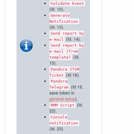
Validate Event
(Id. 10).
Generate
Notification
(Id. 13).
Send report by
(Id. 14).
e-mail
Send report by
e-mail (from
(Id.
template)
15).
Pandora ITSM
(Id 16).
Ticket
Pandora
(Id 19,
Telegram
save token in
general setup
).
(Id.
RMM Script
22).
Console
notification
(Id. 23).