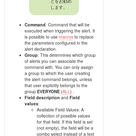
とをお勧め
します。
Command
: Command that will be
executed when triggering the alert. It
is possible to use
macros
to replace
the parameters configured in the
alert declaration.
Group
: This determines which group
of alerts you can associate the
command with. You can only assign
a group to which the user creating
the alert command belongs, unless
that user explicitly belongs to the
group
EVERYONE
(
ALL
) .
Field description
and
Field
values
:
Available Field Values: A
collection of possible values
for that field. If this field is set
(not empty), the field will be a
combo select instead of a text