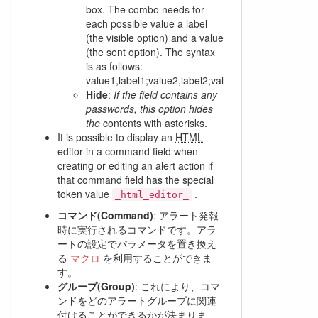
box. The combo needs for
each possible value a label
(the visible option) and a value
(the sent option). The syntax
is as follows:
value1,label1;value2,label2;value3,label3;valueN,la
Hide
:
If the field contains any
passwords, this option hides
the
contents with asterisks.
It is possible to display an
HTML
editor in a command field when
creating or editing an alert action if
that command field has the special
token value
.
_html_editor_
コマンド(Command)
: アラート発報
時に実行されるコマンドです。アラ
ートの設定でパラメータを置き換え
る
マクロ
を利用することができま
す。
グループ(Group)
: これにより、コマ
ンドをどのアラートグループに関連
付けることができるかが決まりま