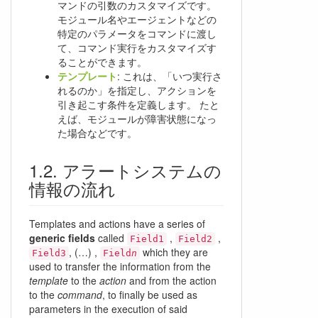
マンドの引数のカスタマイズです。
モジュール名やエージェントなどの
特定のパラメータをコマンドに渡し
て、コマンド実行をカスタマイズす
ることができます。
テンプレート
: これは、「いつ実行さ
れるのか」を指定し、アクションを
引き起こす条件を定義します。 たと
えば、モジュールが障害状態になっ
た場合などです。
アラートシステムの
情報の流れ
Templates and actions have a series of
generic fields
called
,
,
Field1
Field2
, (…) ,
which they are
Field3
Field
n
used to transfer the information from the
template
to the
action
and from the action
to the
command
, to finally be used as
parameters in the execution of said