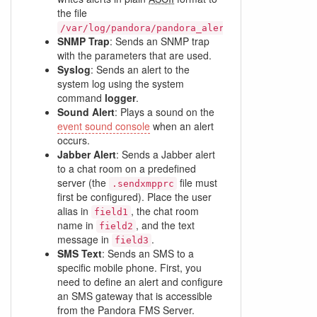
the file
.
/var/log/pandora/pandora_alert.log
SNMP Trap
: Sends an SNMP trap
with the parameters that are used.
Syslog
: Sends an alert to the
system log using the system
command
logger
.
Sound Alert
: Plays a sound on the
event sound console
when an alert
occurs.
Jabber Alert
: Sends a Jabber alert
to a chat room on a predefined
server (the
file must
.sendxmpprc
first be configured). Place the user
alias in
, the chat room
field1
name in
, and the text
field2
message in
.
field3
SMS Text
: Sends an SMS to a
specific mobile phone. First, you
need to define an alert and configure
an SMS gateway that is accessible
from the Pandora FMS Server.