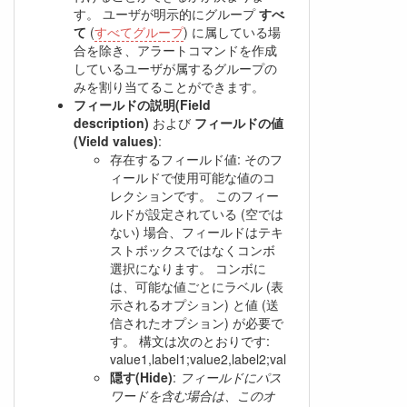
す。 ユーザが明示的にグループ
すべ
て
(
すべてグループ
) に属している場
合を除き、アラートコマンドを作成
しているユーザが属するグループの
みを割り当てることができます。
フィールドの説明(Field
description)
および
フィールドの値
(Vield values)
:
存在するフィールド値: そのフ
ィールドで使用可能な値のコ
レクションです。 このフィー
ルドが設定されている (空では
ない) 場合、フィールドはテキ
ストボックスではなくコンボ
選択になります。 コンボに
は、可能な値ごとにラベル (表
示されるオプション) と値 (送
信されたオプション) が必要で
す。 構文は次のとおりです:
value1,label1;value2,label2;value3,label3;valueN,l
隠す(Hide)
:
フィールドにパス
ワードを含む場合は、このオ