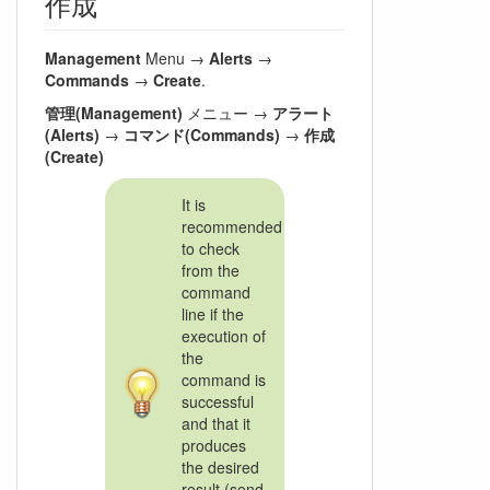
作成
Management
Menu →
Alerts
→
Commands
→
Create
.
管理(Management)
メニュー →
アラート
(Alerts)
→
コマンド(Commands)
→
作成
(Create)
It is
recommended
to check
from the
command
line if the
execution of
the
command is
successful
and that it
produces
the desired
result (send