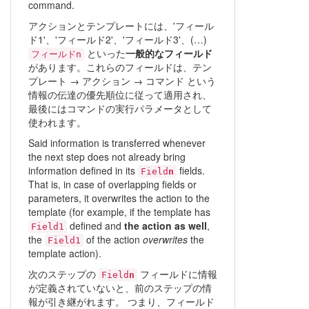
command.
アクションとテンプレートには、'フィール
ド1'、'フィールド2'、'フィールド3'、(…)
といった
一般的なフィールド
フィールドn
があります。これらのフィールドは、テン
プレート → アクション → コマンド という
情報の伝達の優先順位に従って適用され、
最後にはコマンドの実行パラメータとして
使われます。
Said information is transferred whenever
the next step does not already bring
information defined in its
fields.
Field
n
That is, in case of overlapping fields or
parameters, it overwrites the action to the
template (for example, if the template has
defined and
the action as well
,
Field1
the
of the action
overwrites
the
Field1
template action).
次のステップの
フィールドに情報
Field
n
が定義されていないと、前のステップの情
報が引き継がれます。 つまり、フィールド