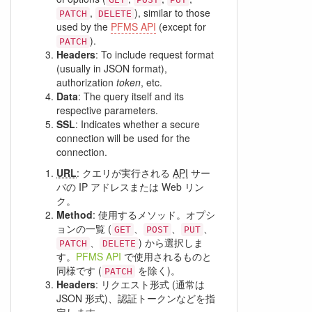
,
), similar to those
PATCH
DELETE
used by the
PFMS API
(except for
).
PATCH
Headers
: To include request format
(usually in JSON format),
authorization
token
, etc.
Data
: The query itself and its
respective parameters.
SSL
: Indicates whether a secure
connection will be used for the
connection.
URL
: クエリが実行される
API
サー
バの IP アドレスまたは Web リン
ク。
Method
: 使用するメソッド。オプシ
ョンの一覧 (
、
、
、
GET
POST
PUT
、
) から選択しま
PATCH
DELETE
す。
PFMS API
で使用されるものと
同様です (
を除く)。
PATCH
Headers
: リクエスト形式 (通常は
JSON 形式)、認証トークンなどを指
定します。