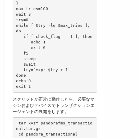
}

max_tries=100

wait=3

try=0

while [ $try -le $max_tries ]; 
do

   if [ check_flag == 1 ]; then

      echo 1

      exit 0

   fi

   sleep

   $wait

   try=`expr $try + 1`

done

echo 0

スクリプトが正常に動作したら、必要なマ
シンおよびデバイスでトランザクションエ
ージェントの展開をします。
 tar xvzf pandorafms_transactio
nal.tar.gz

 cd pandora_transactional
