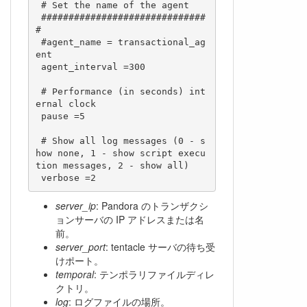
 # Set the name of the agent

 ##############################
#

 #agent_name = transactional_ag
ent

 agent_interval =300

 # Performance (in seconds) int
ernal clock

 pause =5

 # Show all log messages (0 - s
how none, 1 - show script execu
tion messages, 2 - show all)

server_ip
: Pandora のトランザクシ
ョンサーバの IP アドレスまたは名
前。
server_port
: tentacle サーバの待ち受
けポート。
temporal
: テンポラリファイルディレ
クトリ。
log
: ログファイルの場所。