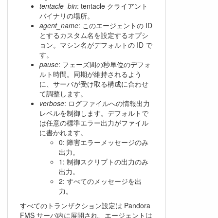
tentacle_bin
: tentacle クライアント
バイナリの場所。
agent_name
: このエージェントの ID
とするカスタム名を設定するオプシ
ョン。マシン名がデフォルトの ID で
す。
pause
: フェーズ間の秒単位のデフォ
ルト時間。同期が維持されるよう
に、サーバが受け取る構成に合わせ
て調整します。
verbose
: ログファイルへの情報出力
レベルを制御します。デフォルトで
は任意の標準エラー出力がファイル
に書かれます。
0: 障害エラーメッセージのみ
出力。
1: 制御スクリプトの出力のみ
出力。
2: すべてのメッセージを出
力。
すべてのトランザクション設定は Pandora
FMS サーバ内に展開され、エージェントは