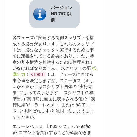
バージョン
NG 767 以
前
各フェーズに関連する制御スクリプトを構
成する必要があります。これらのスクリプ
トは、必要なチェックを実行するために事
前に定義されている必要があり、また、特
定の基本構造を維持するために管理されて
いなければなりません。 スクリプトの
標
準出力
(
) は、フェーズにおける
STDOUT
中心値を決定しますが、ステータス（正し
いか不正か）はスクリプト自体の “実行結
果” によって決まります。 スクリプトの標
準出力(実行時に画面に表示される値)と “実
行結果”(“エラーレベル”、または “終了コー
ド” とも呼ばれます)と混同しないようにし
てください。
エラーレベルは、Linux システムで
echo
$?
コマンドを実行することで確認できま