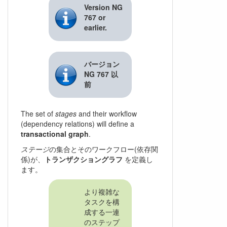
Version NG
767 or
earlier.
バージョン
NG 767 以
前
The set of
stages
and their workflow
(dependency relations) will define a
transactional graph
.
ステージ
の集合とそのワークフロー(依存関
係)が、
トランザクショングラフ
を定義し
ます。
より複雑な
タスクを構
成する一連
のステップ