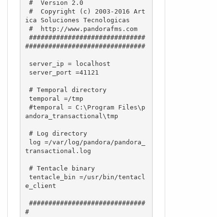
 #  Version 2.0

 #  Copyright (c) 2003-2016 Art
ica Soluciones Tecnologicas

 #  http://www.pandorafms.com

 ##############################
###############################

 server_ip = localhost

 server_port =41121

 # Temporal directory

 temporal =/tmp

 #temporal = C:\Program Files\p
andora_transactional\tmp

 # Log directory

 log =/var/log/pandora/pandora_
transactional.log

 # Tentacle binary

 tentacle_bin =/usr/bin/tentacl
e_client

 ##############################
#
