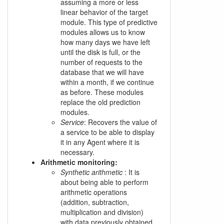
assuming a more or less
linear behavior of the target
module. This type of predictive
modules allows us to know
how many days we have left
until the disk is full, or the
number of requests to the
database that we will have
within a month, if we continue
as before. These modules
replace the old prediction
modules.
Service
: Recovers the value of
a service to be able to display
it in any Agent where it is
necessary.
Arithmetic monitoring:
Synthetic arithmetic
: It is
about being able to perform
arithmetic operations
(addition, subtraction,
multiplication and division)
with data previously obtained