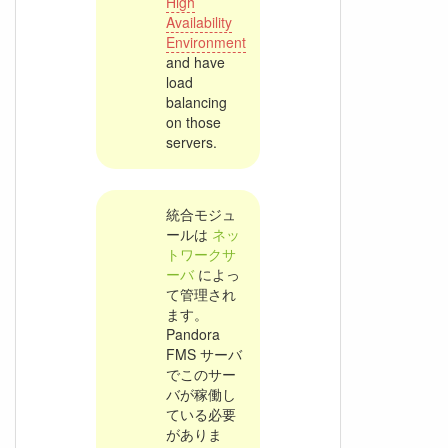
High
Availability
Environment
and have
load
balancing
on those
servers.
統合モジュ
ールは
ネッ
トワークサ
ーバ
によっ
て管理され
ます。
Pandora
FMS サーバ
でこのサー
バが稼働し
ている必要
がありま