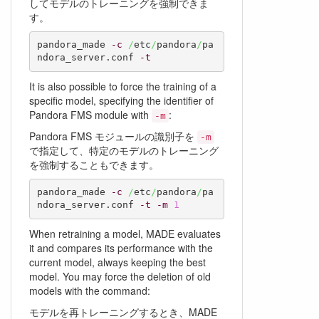
してモデルのトレーニングを強制できま
す。
pandora_made 
-c
/
etc
/
pandora
/
pa
ndora_server.conf 
-t
It is also possible to force the training of a
specific model, specifying the identifier of
Pandora FMS module with
:
-m
Pandora FMS モジュールの識別子を
-m
で指定して、特定のモデルのトレーニング
を強制することもできます。
pandora_made 
-c
/
etc
/
pandora
/
pa
ndora_server.conf 
-t
-m
1
When retraining a model, MADE evaluates
it and compares its performance with the
current model, always keeping the best
model. You may force the deletion of old
models with the command:
モデルを再トレーニングするとき、MADE