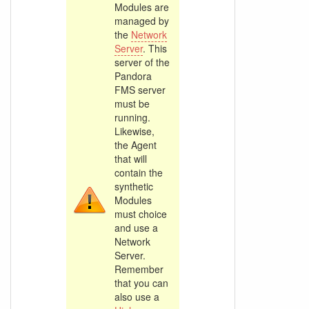
Modules are
managed by
the
Network
Server
. This
server of the
Pandora
FMS server
must be
running.
Likewise,
the Agent
that will
contain the
synthetic
Modules
must choice
and use a
Network
Server.
Remember
that you can
also use a