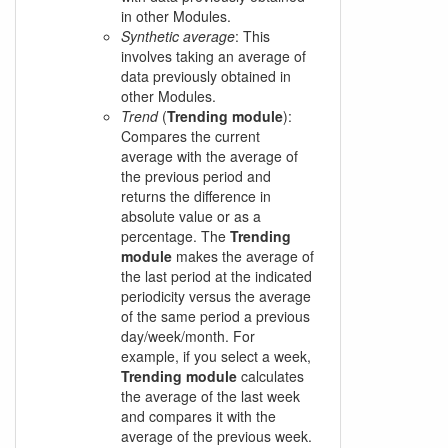
in other Modules.
Synthetic average
: This
involves taking an average of
data previously obtained in
other Modules.
Trend
(
Trending module
):
Compares the current
average with the average of
the previous period and
returns the difference in
absolute value or as a
percentage. The
Trending
module
makes the average of
the last period at the indicated
periodicity versus the average
of the same period a previous
day/week/month. For
example, if you select a week,
Trending module
calculates
the average of the last week
and compares it with the
average of the previous week.