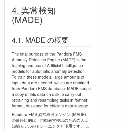
異常検知
(MADE)
MADE の概要
The final purpose of the Pandora FMS
Anomaly Detection Engine (MADE) is the
training and use of Artificial Intelligence
models for automatic anomaly detection.
To train these models, large amounts of
input data are needed, which are obtained
from Pandora FMS database. MADE keeps
a copy of this data on disk to carry out
retraining and resampling tasks in feather
format, designed for efficient data storage.
Pandora FMS 異常検出エンジン (MADE)
の最終目的は、自動異常検出のための人工
知能モデルのトレーニングと使用です。 こ