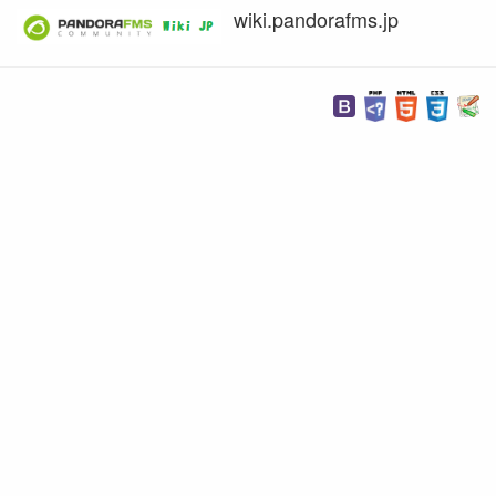
wiki.pandorafms.jp