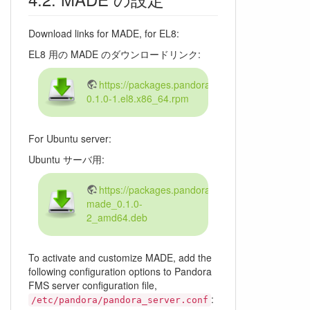
Download links for MADE, for EL8:
EL8 用の MADE のダウンロードリンク:
https://packages.pandorafms.com/centos8/pa
0.1.0-1.el8.x86_64.rpm
For Ubuntu server:
Ubuntu サーバ用:
https://packages.pandorafms.com/ubuntu/pand
made_0.1.0-
2_amd64.deb
To activate and customize MADE, add the
following configuration options to Pandora
FMS server configuration file,
:
/etc/pandora/pandora_server.conf