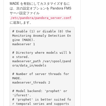
MADE を有効にしてカスタマイズするに
は、次の設定オプションを Pandora FMS
サーバ設定ファイル
/etc/pandora/pandora_server.conf
に追加します。
# Enable (1) or disable (0) the 
Monitoring Anomaly Detection En
gine (MADE).

madeserver 1

# Directory where models will b
e stored.

madeserver_path /var/spool/pand
ora/data_in/models

# Number of server threads for 
MADE.

madeserver_threads 2

# Model backend: 'prophet' or 
'iforest'.

# 'prophet' is better suited fo
r temporal series and supports 