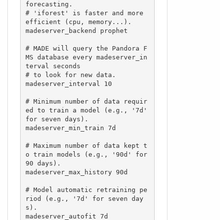
forecasting.

# 'iforest' is faster and more 
efficient (cpu, memory...).

madeserver_backend prophet

# MADE will query the Pandora F
MS database every madeserver_in
terval seconds

# to look for new data.

madeserver_interval 10

# Minimum number of data requir
ed to train a model (e.g., '7d' 
for seven days).

madeserver_min_train 7d

# Maximum number of data kept t
o train models (e.g., '90d' for 
90 days).

madeserver_max_history 90d

# Model automatic retraining pe
riod (e.g., '7d' for seven day
s).

madeserver_autofit 7d
