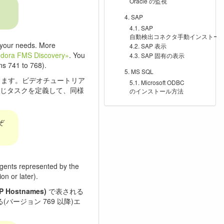
Oracle の監視
SAP
SAP
自動検出コネクタ手動インストー
o your needs. More
SAP 表示
ndora FMS Discovery»
. You
SAP 固有の表示
ns 741 to 768).
MS SQL
します。ビデオチュートリア
Microsoft ODBC
じタスクを定義して、同様
のインストール方法
ぞ
 agents represented by the
n or later).
 Hostnames)
で表される
バージョン 769 以降)エ