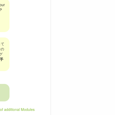
our
AP
して
ンの
グ
タ手
 of additional Modules