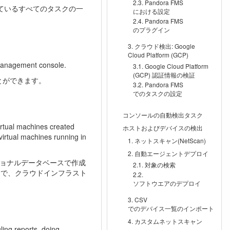
Pandora FMS
れているすべてのタスクの一
における設定
Pandora FMS
のプラグイン
クラウド検出: Google
Cloud Platform (GCP)
management console.
Google Cloud Platform
(GCP) 認証情報の検証
ことができます。
Pandora FMS
でのタスクの設定
コンソールの自動検出タスク
irtual machines created
ホストおよびデバイスの検出
irtual machines running in
ネットスキャン(NetScan)
自動エージェントデプロイ
リレーショナルデータベースで作成
対象の検索
るまで、クラウドインフラスト
ソフトウエアのデプロイ
CSV
でのデバイス一覧のインポート
カスタムネットスキャン
ling reports, doing