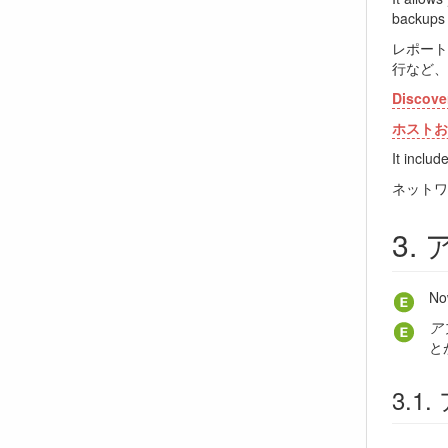
backups 
レポート
行など、
Discove
ホストお
It inclu
ネットワ
Now
アプ
と