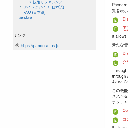
8. 技術リファレンス
Pand
クイックガイド (日本語)
覧を表示
FAQ (日本語)
pandora
Di
ア
リンク
It allow
新たな管理
https://pandorafms.jp
Di
ク
Through 
through 
Azure C
この機能に
された仮
ラクチャ
Co
コ
It allow