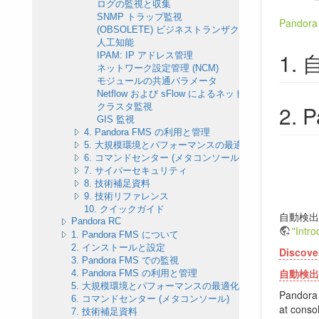
ログの監視と収集
SNMP トラップ監視
Pando
(OBSOLETE) ビジネストランザクション監視
人工知能
IPAM: IP アドレス管理
ネットワーク設定管理 (NCM)
モジュールの共通パラメータ
Netflow および sFlow によるネットワーク監視
P
クラスタ監視
GIS 監視
4. Pandora FMS の利用と管理
5. 大規模環境とパフォーマンスの最適化
6. コマンドセンター (メタコンソール)
7. サイバーセキュリティ
8. 技術補足資料
9. 技術リファレンス
10. クイックガイド
自動検出
Pandora RC
"Intr
1. Pandora FMS について
2. インストールと設定
Discover
3. Pandora FMS での監視
自動検出
4. Pandora FMS の利用と管理
5. 大規模環境とパフォーマンスの最適化
Pandora 
6. コマンドセンター (メタコンソール)
at conso
7. 技術補足資料