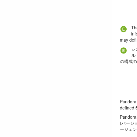
Th
inf
may defi
シ
ル
の構成の
Pandora 
defined
Pand
(バージョ
ージェン