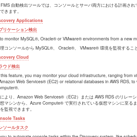
ora FMS 自動検出ツールでは、コンソールとサーバ両方における計画さ
できます。
scovery Applications
プリケーション検出
s to monitor MySQL®, Oracle® or VMware® environments from a new 
コンソールから MySQL®、 Oracle®、 VMware® 環境を監視する
scovery Cloud
ラウド検出
this feature, you may monitor your cloud infrastructure, ranging from v
Amazon Web Services® (EC2) or relational databases in AWS RDS, to v
omputer®.
より、Amazon Web Services®（EC2）または AWS RDS の
想マシンから、Azure Compute® で実行されている仮想マシンに至
を監視できます。
nsole Tasks
ンソールタスク
s you to automate console tasks within the Discovery system, like schedu