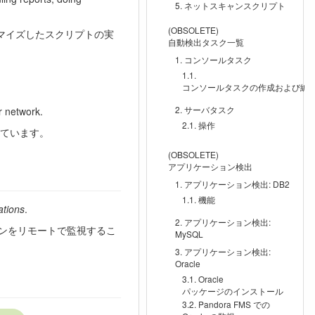
ネットスキャンスクリプト
(OBSOLETE)
タマイズしたスクリプトの実
自動検出タスク一覧
コンソールタスク
コンソールタスクの作成および編
サーバタスク
r network.
操作
ています。
(OBSOLETE)
アプリケーション検出
アプリケーション検出: DB2
機能
ations
.
アプリケーション検出:
ンをリモートで監視するこ
MySQL
アプリケーション検出:
Oracle
Oracle
パッケージのインストール
Pandora FMS での