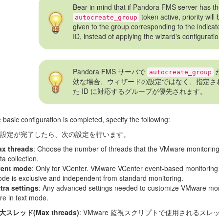
Bear in mind that if Pandora FMS server has t
token active, priority will 
autocreate_group
given to the group corresponding to the indicat
ID, instead of applying the wizard's configuratio
Pandora FMS サーバで
autocreate_group
効な場合、ウィザードの設定ではなく、指定さ
た ID に対応するグループが優先されます。
basic configuration is completed, specify the following:
設定が完了したら、次の設定を行います。
x threads
: Choose the number of threads that the VMware monitoring 
ta collection.
vent mode
: Only for VCenter. VMware VCenter event-based monitoring 
de is exclusive and independent from standard monitoring.
tra settings
: Any advanced settings needed to customize VMware mon
re in text mode.
大スレッド(Max threads)
: VMware 監視スクリプトで使用されるス