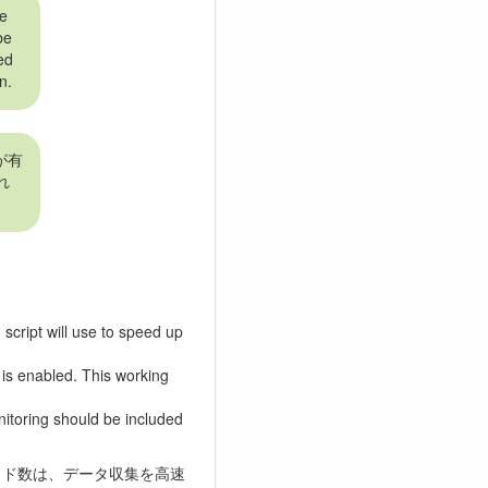
he
be
ed
n.
が有
れ
script will use to speed up
is enabled. This working
itoring should be included
レッド数は、データ収集を高速