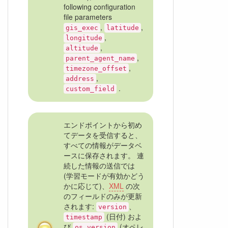
following configuration
file parameters
,
,
gis_exec
latitude
,
longitude
,
altitude
,
parent_agent_name
,
timezone_offset
,
address
.
custom_field
エンドポイントから初め
てデータを受信すると、
すべての情報がデータベ
ースに保存されます。 連
続した情報の送信では
(学習モードが有効かどう
かに応じて)、
XML
の次
のフィールドのみが更新
されます:
、
version
(日付) およ
timestamp
び
(オペレ
os_version