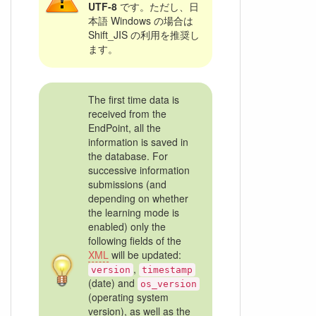
UTF-8
です。ただし、日
本語 Windows の場合は
Shift_JIS の利用を推奨し
ます。
The first time data is
received from the
EndPoint, all the
information is saved in
the database. For
successive information
submissions (and
depending on whether
the learning mode is
enabled) only the
following fields of the
XML
will be updated:
,
version
timestamp
(date) and
os_version
(operating system
version), as well as the