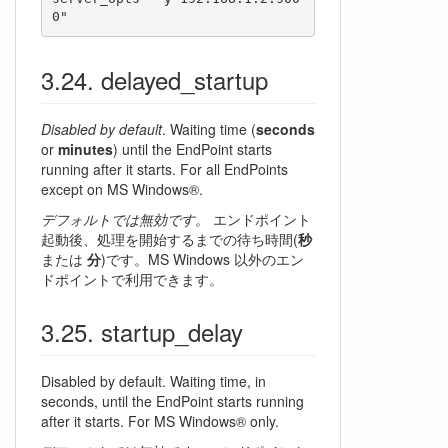
delayed_startup
Disabled by default
. Waiting time (
seconds
or
minutes
) until the EndPoint starts
running after it starts. For all EndPoints
except on MS Windows®.
デフォルトでは無効です。
エンドポイント
起動後、処理を開始するまでの待ち時間(
秒
または
分
)です。MS Windows 以外のエン
ドポイントで利用できます。
startup_delay
Disabled by default. Waiting time, in
seconds, until the EndPoint starts running
after it starts. For MS Windows® only.