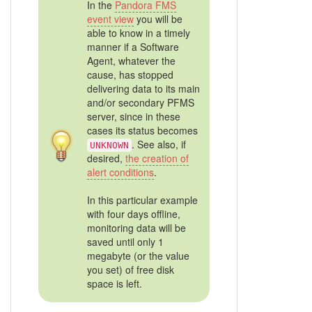
In the
Pandora FMS
event view
you will be
able to know in a timely
manner if a Software
Agent, whatever the
cause, has stopped
delivering data to its main
and/or secondary PFMS
server, since in these
cases its status becomes
. See also, if
UNKNOWN
desired,
the creation of
alert conditions
.
In this particular example
with four days offline,
monitoring data will be
saved until only 1
megabyte (or the value
you set) of free disk
space is left.