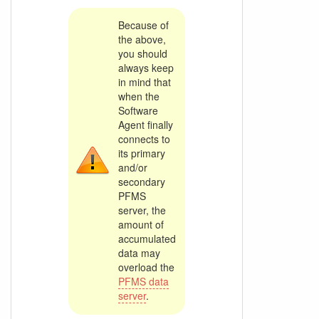
Because of
the above,
you should
always keep
in mind that
when the
Software
Agent finally
connects to
its primary
and/or
secondary
PFMS
server, the
amount of
accumulated
data may
overload the
PFMS data
server
.