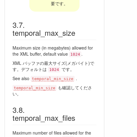
要です。
temporal_max_size
Maximum size (in megabytes) allowed for
the XML buffer, default value
.
1024
XML バッファの最大サイズ(メガバイト)で
す。デフォルトは
です。
1024
See also
.
temporal_min_size
も確認してくださ
temporal_min_size
い。
temporal_max_files
Maximum number of files allowed for the