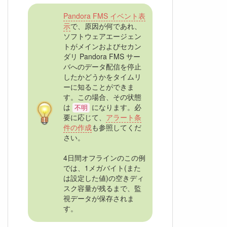
Pandora FMS イベント表
示
で、原因が何であれ、
ソフトウェアエージェン
トがメインおよびセカン
ダリ Pandora FMS サー
バへのデータ配信を停止
したかどうかをタイムリ
ーに知ることができま
す。この場合、その状態
は
になります。必
不明
要に応じて、
アラート条
件の作成
も参照してくだ
さい。
4日間オフラインのこの例
では、1メガバイト(また
は設定した値)の空きディ
スク容量が残るまで、監
視データが保存されま
す。