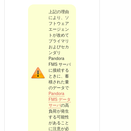
上記の理由
により、ソ
フトウェア
エージェン
トが改めて
プライマリ
およびセカ
ンダリ
Pandora
FMS サーバ
に接続する
ときに、蓄
積された量
のデータで
Pandora
FMS データ
サーバ
の高
負荷が発生
する可能性
があること
に注意が必