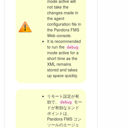
mode active will
not take the
changes made in
the agent
configuration file in
the Pandora FMS
Web console.
It is recommended
to run the
debug
mode active for a
short time as the
XML remains
stored and takes
up space quickly.
リモート設定が有
効で、
モー
debug
ドが有効なエンド
ポイントは、
Pandora FMS コン
ソールのエージェ