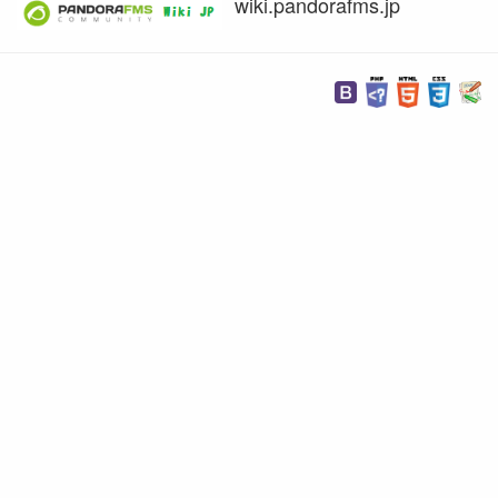
wiki.pandorafms.jp