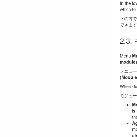
In the lo
which to
下の方で
できます
Menu
Ma
modules
メニュ
(Modul
When del
モジュー
Mo
is
th
Ag
mo
de