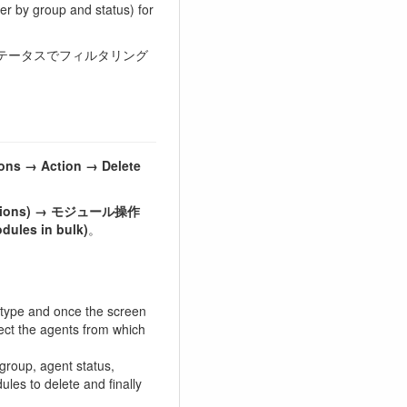
ter by group and status) for
テータスでフィルタリング
ons → Action → Delete
rations) → モジュール操作
les in bulk)
。
e type and once the screen
lect the agents from which
 group, agent status,
ules to delete and finally