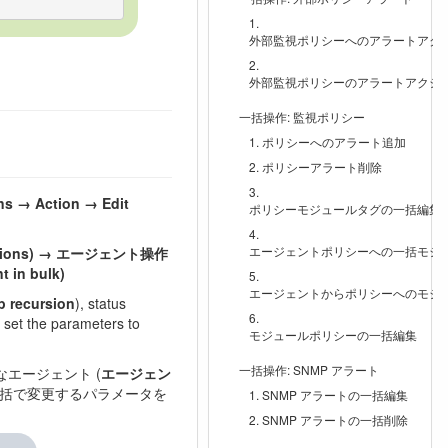
外部監視ポリシーへのアラートアク
外部監視ポリシーのアラートアクシ
一括操作: 監視ポリシー
ポリシーへのアラート追加
ポリシーアラート削除
ns → Action → Edit
ポリシーモジュールタグの一括編集
エージェントポリシーへの一括モジ
rations) → エージェント操作
in bulk)
エージェントからポリシーへのモジ
p recursion
), status
 set the parameters to
モジュールポリシーの一括編集
一括操作: SNMP アラート
エージェント (
エージェン
一括で変更するパラメータを
SNMP アラートの一括編集
SNMP アラートの一括削除