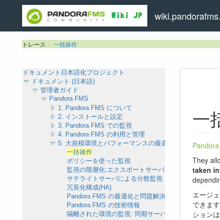
wiki.pandorafms.
トレース
一括操作
ドキュメント日本語化プロジェクト
ドキュメント (日本語)
管理者ガイド
Pandora FMS
1. Pandora FMS について
一
2. インストールと設定
3. Pandora FMS での監視
4. Pandora FMS の利用と管理
5. 大規模環境とパフォーマンスの最適化
Pando
一括操作
They all
ポリシーを使った監視
taken in
監視の階層化:エクスポートサーバ
dependin
サテライトサーバによる分散監視
冗長化構成(HA)
エージェ
Pandora FMS の最適化と問題解決
できます。
Pandora FMS の技術情報
ションは
隔離された環境の監視: 同期サーバ