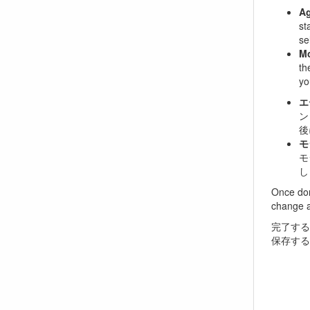
Ag
st
se
Mo
th
yo
エ
ン
後
モ
モ
し
Once don
change a
完了する
保存する