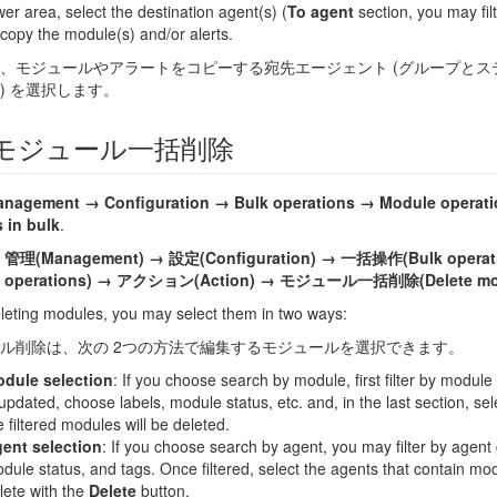
wer area, select the destination agent(s) (
To
agent
section, you may fil
 copy the module(s) and/or alerts.
、モジュールやアラートをコピーする宛先エージェント (グループとス
) を選択します。
モジュール一括削除
nagement → Configuration → Bulk operations → Module operati
 in bulk
.
ー
管理(Management) → 設定(Configuration) → 一括操作(Bulk ope
e operations) → アクション(Action) → モジュール一括削除(Delete modu
eting modules, you may select them in two ways:
ル削除は、次の 2つの方法で編集するモジュールを選択できます。
dule selection
: If you choose search by module, first filter by modul
 updated, choose labels, module status, etc. and, in the last section, se
e filtered modules will be deleted.
ent selection
: If you choose search by agent, you may filter by agent
dule status, and tags. Once filtered, select the agents that contain mod
lete with the
Delete
button.