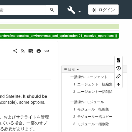
ログイン
pandorafms:complex_environments_and_optimization:01_massive_operations
目次
一括操作: エージェント
エージェント一括編集
エージェント一括削除
nd Satellite.
It should be
console), some options,
一括操作: モジュール
モジュール一括編集
P、およびサテライトを管理
モジュール一括コピー
されている場合、一部のオプ
モジュール一括削除
る必要があります。