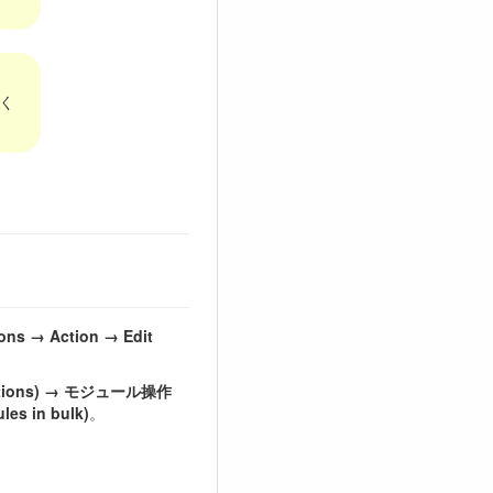
く
ons → Action → Edit
rations) → モジュール操作
s in bulk)
。