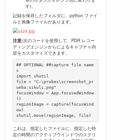
す)。
記録を保存したフォルダに、python ファイ
ルと画像ファイルがあります。
注意:
次のコードを使用して、PDR レコー
ディングエンジンからによるキャプチャ内
容をカスタマイズできます。
## OPTIONAL ##capture file name
s

import shutil

file = "C:\probes\screenshot_pr
ueba.sikuli.png"

focusWindow = App.focusedWindow
()

regionImage = capture(focusWind
ow)

shutil.move(regionImage, file)
これは、指定したファイルに、指定した特
定の時間のアクティブウインドウのスクリ