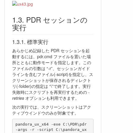
PDR セッションの
実行
標準実行
あらかじめ記録した PDR セッションを起
動するには、pdr.cmd ファイルを置いた場
所とともに動作モードを指定します。この
ファイルの引数は “-r”、セッションガイド
ラインを含むファイル(-script)を指定し、ス
クリーンショットが保存されるディレクト
リ(-folder)の指定は “\”で終了します。実行
失敗時にスクリプトを再実行するための
-
retries
オプションも利用できます。
次の実行では、スクリーンショットはアク
ティブウインドウのみが対象です。
pandora_ux_x64 -exe C:\PDR\pdr 
-args -r -script C:\pandora_ux