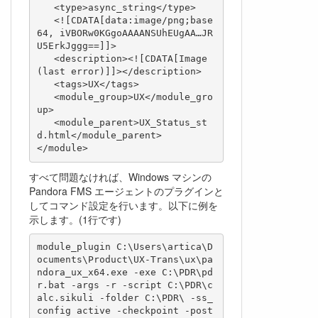
   <type>async_string</type>

   <![CDATA[data:image/png;base
64, iVBORw0KGgoAAAANSUhEUgAA…JR
U5ErkJggg==]]>

   <description><![CDATA[Image 
(last error)]]></description>

   <tags>UX</tags>

   <module_group>UX</module_gro
up>

   <module_parent>UX_Status_st
d.html</module_parent>

</module>
すべて問題なければ、Windows マシンの
Pandora FMS エージェントのプラグインと
してコマンド設定を行います。以下に例を
示します。(1行です)
module_plugin C:\Users\artica\D
ocuments\Product\UX-Trans\ux\pa
ndora_ux_x64.exe -exe C:\PDR\pd
r.bat -args -r -script C:\PDR\c
alc.sikuli -folder C:\PDR\ -ss_
config active -checkpoint -post 