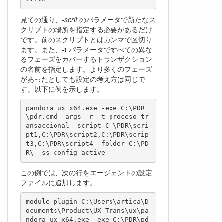
見ての通り、
-scrit
のパラメータで新たなス
クリプトの場所を指定する必要があるだけ
です。前のスクリプトとはカンマで区切り
ます。また、
-t
パラメータですべての異な
るフェーズをカバーするトランザクション
の名前を指定します。より多くのフェーズ
があったとしても設定の考え方は同じで
す。以下に例を示します。
pandora_ux_x64.exe -exe C:\PDR
\pdr.cmd -args -r -t proceso_tr
ansaccional -script C:\PDR\scri
pt1,C:\PDR\script2,C:\PDR\scrip
t3,C:\PDR\script4 -folder C:\PD
この例では、次の行をエージェントの設定
ファイルに追加します。
module_plugin C:\Users\artica\D
ocuments\Product\UX-Trans\ux\pa
ndora_ux_x64.exe -exe C:\PDR\pd