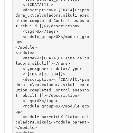
   <![CDATA[1]]>

   <description><![CDATA[C:\pan
dora_ux\calculadora.sikuli exec
ution completed Control snapsho
t rebuild ]]></description>

   <tags>UX</tags>

   <module_group>UX</module_gro
up>

</module>

<module>

   <name><![CDATA[UX_Time_calcu
ladora.sikuli]]></name>

   <type>generic_data</type>

   <![CDATA[20.204]]>

   <description><![CDATA[C:\pan
dora_ux\calculadora.sikuli exec
ution completed Control snapsho
t rebuilt ]]></description>

   <tags>UX</tags>

   <module_group>UX</module_gro
up>

   <module_parent>UX_Status_cal
culadora.sikuli</module_parent>

</module>

<module>
