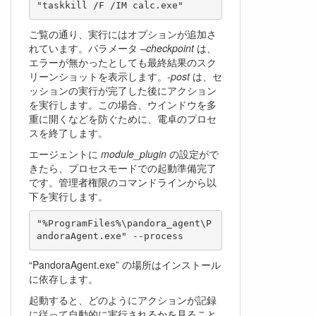
ご覧の通り、実行にはオプションが追加さ
れています。パラメータ
–checkpoint
は、
エラーが無かったとしても最終結果のスク
リーンショットを表示します。
-post
は、セ
ッションの実行が完了した後にアクション
を実行します。この場合、ウインドウを多
重に開くなどを防ぐために、電卓のプロセ
スを終了します。
エージェントに
module_plugin
の設定がで
きたら、プロセスモードでの起動準備完了
です。管理者権限のコマンドラインから以
下を実行します。
"%ProgramFiles%\pandora_agent\P
“PandoraAgent.exe” の場所はインストール
に依存します。
起動すると、どのようにアクションが記録
に従って自動的に実行されるかを見ること