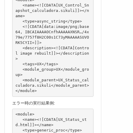
   <name><![CDATA[UX_Control_Sn
apshot_calculadora.sikuli]]></n
ame>

   <type>async_string</type>

   <![CDATA[data:image/png;base
64, IBCAIAAAAOCnfhAAAAAXNSR…/4x
79e/7757f8H2C00s1C73yMAAAAASUVO
RK5CYII=]]>

   <description><![CDATA[Contro
l image rebuilt]]></description
>

   <tags>UX</tags>

   <module_group>UX</module_gro
up>

   <module_parent>UX_Status_cal
culadora.sikuli</module_parent>

</module>
エラー時の実行結果例:
<module>

   <name><![CDATA[UX_Status_st
d.html]]></name>

   <type>generic_proc</type>
