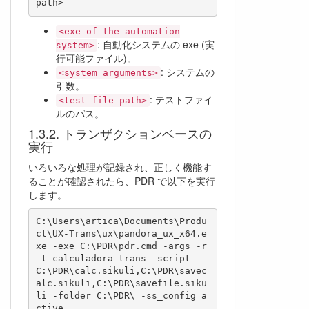
<exe of the automation
: 自動化システムの exe (実
system>
行可能ファイル)。
: システムの
<system arguments>
引数。
: テストファイ
<test file path>
ルのパス。
トランザクションベースの
実行
いろいろな処理が記録され、正しく機能す
ることが確認されたら、PDR で以下を実行
します。
C:\Users\artica\Documents\Produ
ct\UX-Trans\ux\pandora_ux_x64.e
xe -exe C:\PDR\pdr.cmd -args -r 
-t calculadora_trans -script 
C:\PDR\calc.sikuli,C:\PDR\savec
alc.sikuli,C:\PDR\savefile.siku
li -folder C:\PDR\ -ss_config a