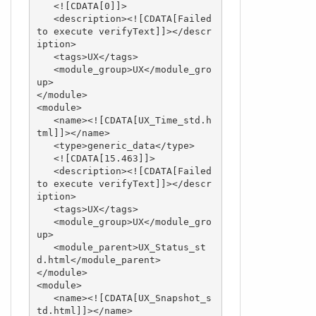
   <![CDATA[0]]>

   <description><![CDATA[Failed 
to execute verifyText]]></descr
iption>

   <tags>UX</tags>

   <module_group>UX</module_gro
up>

</module>

<module>

   <name><![CDATA[UX_Time_std.h
tml]]></name>

   <type>generic_data</type>

   <![CDATA[15.463]]>

   <description><![CDATA[Failed 
to execute verifyText]]></descr
iption>

   <tags>UX</tags>

   <module_group>UX</module_gro
up>

   <module_parent>UX_Status_st
d.html</module_parent>

</module>

<module>

   <name><![CDATA[UX_Snapshot_s
td.html]]></name>
