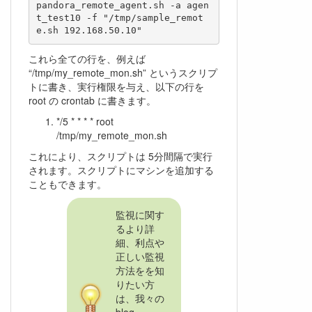
pandora_remote_agent.sh -a agen
t_test10 -f "/tmp/sample_remot
e.sh 192.168.50.10"
これら全ての行を、例えば
“/tmp/my_remote_mon.sh” というスクリプ
トに書き、実行権限を与え、以下の行を
root の crontab に書きます。
*/5 * * * * root
/tmp/my_remote_mon.sh
これにより、スクリプトは 5分間隔で実行
されます。スクリプトにマシンを追加する
こともできます。
監視に関す
るより詳
細、利点や
正しい監視
方法をを知
りたい方
は、我々の
blog