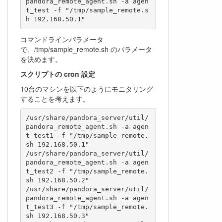
pandora_remote_agent.sh -a agen
t_test -f "/tmp/sample_remote.s
h 192.168.50.1"
コマンドラインパラメータ
で、/tmp/sample_remote.sh のパラメータ
を決めます。
スクリプトの cron 設定
10台のマシンを以下のようにモニタリング
することを考えます。
/usr/share/pandora_server/util/
pandora_remote_agent.sh -a agen
t_test1 -f "/tmp/sample_remote.
sh 192.168.50.1"

/usr/share/pandora_server/util/
pandora_remote_agent.sh -a agen
t_test2 -f "/tmp/sample_remote.
sh 192.168.50.2"

/usr/share/pandora_server/util/
pandora_remote_agent.sh -a agen
t_test3 -f "/tmp/sample_remote.
sh 192.168.50.3"
