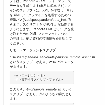
プトは、Pandora の XML フォーマットで
データを生成します(非常に簡単です)。メ
インのスクリプトは、XML を作成し、それ
を XML データファイルを処理するための
標準パス(/var/spool/pandora/data_in)に置
きます。スクリプトを CRON から動作する
ようにします。Pandora FMS がデータを受
け取るための XML フォーマットについて
の詳細は、補足資料の技術情報を参照して
ください。
リモートエージェントスクリプト
/usr/share/pandora_server/util/pandora_remote_agent.sh
というスクリプトがあり、2つのパラメータ
があります。
 -a <エージェント名>

 -f <実行するスクリプトファイル>
このとき、
/tmp/sample_remote.sh
という
スクリプトがあり、次のような内容だとし
ます。