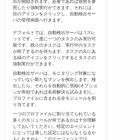
出が開始されます。必要であれば状態を参
照したり強制実行ができます。それには、
目のアイコンをクリックし、自動検出サー
バの管理画面へ行きます。
デフォルトでは、自動検出サーバは 1スレ
ッドです。一度に一つのタスクのみ実行可
能です。残りのタスクは、実行中のタスク
が終了するのを待ちます。タスクの左にあ
る緑のアイコンをクリックするとタスクの
強制実行ができます。
自動検出サーバは、モニタリング対象にな
っていない新たなマシンを検出します。検
出したら、それらを自動的に登録(オプショ
ンが有効であれば名前解決も試みます)し、
プロファイルに含まれる全モジュールを割
り当てます。
一つのプロファイルに割り当てられている
多くのモジュールが何であるかは十分理解
しておいてください。特定のエージェント
にとっては適した設定にはならなくなるか
もしれません。このエージェントでは、