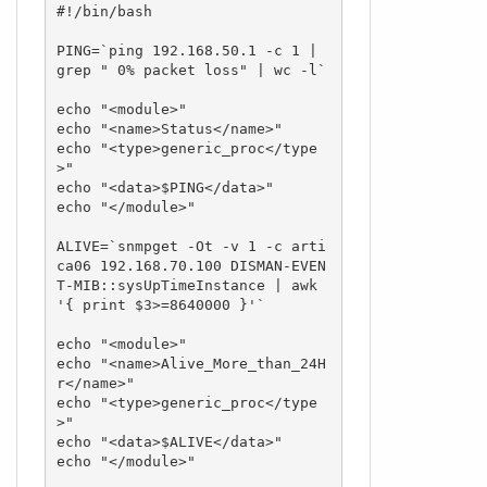
#!/bin/bash

PING=`ping 192.168.50.1 -c 1 | 
grep " 0% packet loss" | wc -l`

echo "<module>"

echo "<name>Status</name>"

echo "<type>generic_proc</type
>"

echo "<data>$PING</data>"

echo "</module>"

ALIVE=`snmpget -Ot -v 1 -c arti
ca06 192.168.70.100 DISMAN-EVEN
T-MIB::sysUpTimeInstance | awk 
'{ print $3>=8640000 }'`

echo "<module>"

echo "<name>Alive_More_than_24H
r</name>"

echo "<type>generic_proc</type
>"

echo "<data>$ALIVE</data>"

echo "</module>"
