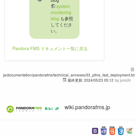
system
monitoring
blog
も参照
してくださ
い。
Pandora FMS ドキュメント一覧に戻る
ja/documentation/pandorafms/technical_annexes/33_pfms_fast_deployment.txt
最終更新:
2024/05/23 05:12
by
junichi
wiki.pandorafms.jp