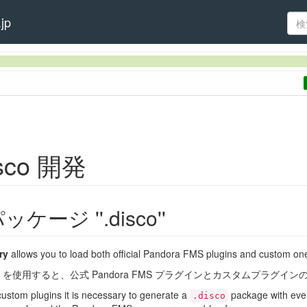
jp
isco 開発
ッケージ ''.disco''
ry
allows you to load both official Pandora FMS plugins and custom on
を使用すると、公式 Pandora FMS プラグインとカスタムプラグイ
custom plugins it is necessary to generate a
package with ever
.disco