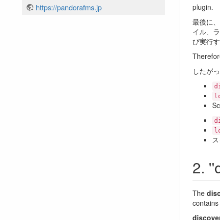
plugin.
https://pandorafms.jp
最後に、
イル、ラ
び実行す
Therefor
したがっ
d
l
Sc
d
l
ス
'
The
disc
contains 
discover