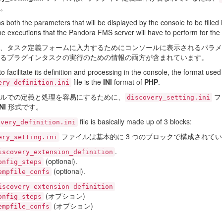
。
ns both the parameters that will be displayed by the console to be filled i
the executions that the Pandora FMS server will have to perform for the 
、タスク定義フォームに入力するためにコンソールに表示されるパラメータと、
るプラグインタスクの実行のための情報の両方が含まれています。
to facilitate its definition and processing in the console, the format used
file is the
INI
format of
PHP
.
ery_definition.ini
ルでの定義と処理を容易にするために、
フ
discovery_setting.ini
NI
形式です。
file is basically made up of 3 blocks:
overy_definition.ini
ファイルは基本的に 3 つのブロックで構成されて
ery_setting.ini
.
iscovery_extension_definition
(optional).
onfig_steps
(optional).
empfile_confs
iscovery_extension_definition
(オプション)
onfig_steps
(オプション)
empfile_confs