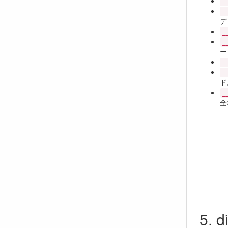
_
_
デ
_
_
ー
_
_
ド
_
全
d