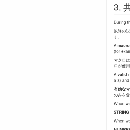
During t
以降の説
す。
A
macro
(for exam
マクロ
は
ロ
が使用
A
valid
a-z) and
有効なマ
のみを含
When we
STRING
When we
NUMBE