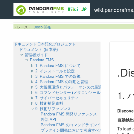
wiki.pandorafms.
トレース
.Disco 開発
ドキュメント日本語化プロジェクト
ドキュメント (日本語)
管理者ガイド
Pandora FMS
1. Pandora FMS について
.D
2. インストールと設定
3. Pandora FMS での監視
4. Pandora FMS の利用と管理
5. 大規模環境とパフォーマンスの最適化
パ
6. コマンドセンター (メタコンソール)
7. サイバーセキュリティ
8. 技術補足資料
9. 技術リファレンス
Discove
Pandora FMS 開発リファレンス
自動検出
外部 API
Pandora FMS のコマンドラインインタフェース (CLI)
To load 
プラグイン開発において考慮すべき点