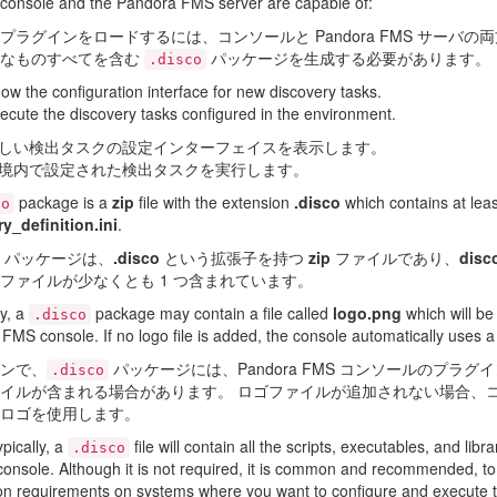
 console and the Pandora FMS server are capable of:
プラグインをロードするには、コンソールと Pandora FMS サーバ
要なものすべてを含む
パッケージを生成する必要があります。
.disco
ow the configuration interface for new discovery tasks.
ecute the discovery tasks configured in the environment.
しい検出タスクの設定インターフェイスを表示します。
境内で設定された検出タスクを実行します。
package is a
zip
file with the extension
.disco
which contains at least
co
y_definition.ini
.
パッケージは、
.disco
という拡張子を持つ
zip
ファイルであり、
disco
ファイルが少なくとも 1 つ含まれています。
ly, a
package may contain a file called
logo.png
which will be 
.disco
FMS console. If no logo file is added, the console automatically uses a 
ンで、
パッケージには、Pandora FMS コンソールのプラ
.disco
イルが含まれる場合があります。 ロゴファイルが追加されない場合、
ロゴを使用します。
ypically, a
file will contain all the scripts, executables, and lib
.disco
console. Although it is not required, it is common and recommended, to 
tion requirements on systems where you want to configure and execute t