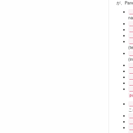
が、Pa
_
na
_
_
_
_
(t
_
(i
_
_
_
_
_
p
_
こ
_
_
_