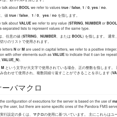
 talk about
BOOL
we refer to values
true
/
false
,
1
/
0
,
yes
/
no
.
は、値
true
/
false
、
1
/
0
、
yes
/
no
を指します。
 talk about
VALUE
we refer to any value (
STRING
,
NUMBER
or
BOO
-separated lists to represent values of the same type.
は、任意の値 (
STRING
、
NUMBER
、または
BOOL
) を指します。 通
切りのリストで使用されます。
 letters
N
or
M
are used in capital letters, we refer to a positive integer.
ion with other elements such as
VALUE
to indicate that it can be repe
,
VALUE_N
).
は
M
という文字が大文字で使用されている場合、正の整数を指します。 
み合わせて使用され、複数回繰り返すことができることを示します (
VA
サーバマクロ
the configuration of executions for the server is based on the use of
ma
by the user, but there are some specific ones of the Pandora FMS serve
実行設定の多くは、
マクロ
の使用に基づいています。 主にこれらはユ