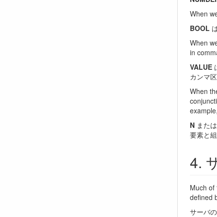
When we
BOOL
When we
in comma
VALUE
カンマ区
When the
conjunct
example
N
また
要素と組
Much of 
defined 
サーバの