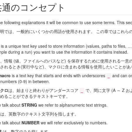
共通のコンセプト
he following explanations it will be common to use some terms. This sec
明では、一般的にいくつかの用語が使用されます。 この章ではこれら
is a unique text key used to store information (values, paths to files,
ple during a run) you want to use the information it contains instead.
、情報 (値、ファイルへのパスなど) を保存するために使用される一
されるとき(実行中など)、マクロに含まれる情報を使用したいことがあ
 macro
is a text key that starts and ends with underscores
and can onl
_
 numbers (0-9) in between.
クロ
は、始まりと終わりがアンダースコア
で、間に文字 (A ～ Z および
_
めることができるテキストキーです。
 talk about
STRING
we refer to alphanumeric text strings.
は、英数字のテキスト文字列を指します。
 talk about
NUMBER
we will refer exclusively to numbers.
R
は、数字のみを指します。