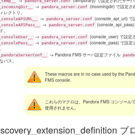
→
(temporary) で設定された
_temp__
pandora_server.conf
→
(incomingdir) で設
_incomingDir__
pandora_server.conf
ィレクトリ。
→
(console_api_url
_consoleAPIURL__
pandora_server.conf
→
(console_api_p
_consoleAPIPass__
pandora_server.conf
ド。
→
(console_user)
_consoleUser__
pandora_server.conf
→
(console_pass)
_consolePass__
pandora_server.conf
。
→ Pandora FMS サーバ設定ファイル
_pandoraServerConf__
pando
なパス。
These macros are in no case used by the Pan
FMS console.
これらのマクロは、Pandora FMS コンソール
使用されません。
iscovery_extension_definition