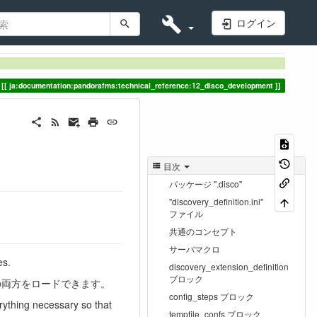
ログイン
ja:documentation:pandorafms:technical_reference:12_disco_development
目次
パッケージ ''.disco''
''discovery_definition.ini''
ファイル
共通のコンセプト
サーバマクロ
es.
discovery_extension_definition
ブロック
ンの両方をロードできます。
config_steps ブロック
ything necessary so that
tempfile_confs ブロック