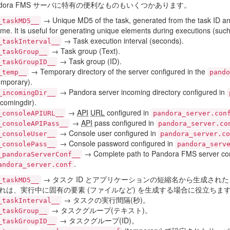
ndora FMS サーバに特有の便利なものもいくつかあります。
→ Unique MD5 of the task, generated from the task ID and
_taskMD5__
me. It is useful for generating unique elements during executions (such 
→ Task execution interval (seconds).
_taskInterval__
→ Task group (Text).
_taskGroup__
→ Task group (ID).
_taskGroupID__
→ Temporary directory of the server configured in the
_temp__
pando
emporary).
→ Pandora server incoming directory configured in
_incomingDir__
ncomingdir).
→
API
URL
configured in
_consoleAPIURL__
pandora_server.con
→
API
pass configured in
_consoleAPIPass__
pandora_server.co
→ Console user configured in
_consoleUser__
pandora_server.co
→ Console password configured in
_consolePass__
pandora_serv
→ Complete path to Pandora FMS server confi
_pandoraServerConf__
.
andora_server.conf
→ タスク ID とアプリケーションの短縮名から生成された
_taskMD5__
れは、実行中に固有の要素 (ファイルなど) を生成する場合に役立ちま
→ タスクの実行間隔(秒)。
_taskInterval__
→ タスクグループ(テキスト)。
_taskGroup__
→ タスクグループ(ID)。
_taskGroupID__