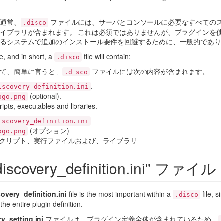
通常、
ファイルには、サーバとコンソールに必要なすべての
.disco
イブラリが含まれます。 これは必須ではありませんが、プラグインを
るシステムで追加のインストール要件を回避するために、一般的であり
e, and in short, a
file will contain:
.disco
て、簡単に言うと、
ファイルには次の内容が含まれます。
.disco
.
iscovery_definition.ini
(optional).
ogo.png
ripts, executables and libraries.
iscovery_definition.ini
(オプション)
ogo.png
クリプト、実行ファイルおよび、ライブラリ
'discovery_definition.ini'' ファイル
overy_definition.ini
file is the most important within a
file, s
.disco
the entire plugin definition.
y_setting.ini
ファイルは、プラグイン定義全体が含まれているため、