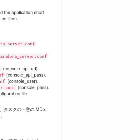
 the application short
as files).
ra_server.conf
pandora_server.conf
(console_api_url).
f
(console_api_pass).
nf
(console_user).
nf
(console_pass).
er.conf
guration file
、タスクの一意の MD5。
す。