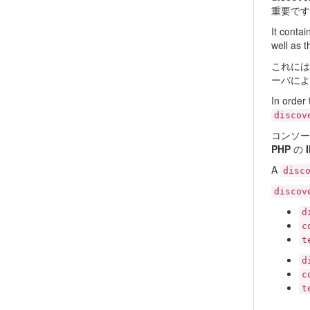
重要です
It contai
well as 
これには
ーバによ
In order 
discov
コンソー
PHP
の
I
A
disc
discov
d
c
t
d
c
t