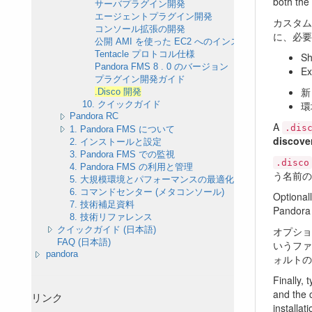
both the
サーバプラグイン開発
エージェントプラグイン開発
カスタム
コンソール拡張の開発
に、必
公開 AMI を使った EC2 へのインストール
Tentacle プロトコル仕様
Sh
Pandora FMS 8 . 0 のバージョン
Ex
プラグイン開発ガイド
新
.Disco 開発
環
10. クイックガイド
Pandora RC
A
.dis
1. Pandora FMS について
discover
2. インストールと設定
3. Pandora FMS での監視
.disco
4. Pandora FMS の利用と管理
う名前の
5. 大規模環境とパフォーマンスの最適化
6. コマンドセンター (メタコンソール)
Optional
7. 技術補足資料
Pandora 
8. 技術リファレンス
オプショ
クイックガイド (日本語)
FAQ (日本語)
いうファ
pandora
ォルトの
Finally, t
and the 
リンク
installa