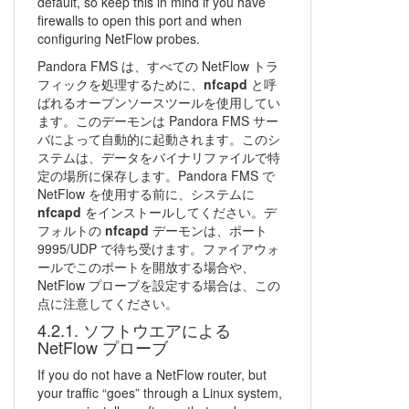
default, so keep this in mind if you have
firewalls to open this port and when
configuring NetFlow probes.
Pandora FMS は、すべての NetFlow トラ
フィックを処理するために、
nfcapd
と呼
ばれるオープンソースツールを使用してい
ます。このデーモンは Pandora FMS サー
バによって自動的に起動されます。このシ
ステムは、データをバイナリファイルで特
定の場所に保存します。Pandora FMS で
NetFlow を使用する前に、システムに
nfcapd
をインストールしてください。デ
フォルトの
nfcapd
デーモンは、ポート
9995/UDP で待ち受けます。ファイアウォ
ールでこのポートを開放する場合や、
NetFlow プローブを設定する場合は、この
点に注意してください。
ソフトウエアによる
NetFlow プローブ
If you do not have a NetFlow router, but
your traffic “goes” through a Linux system,