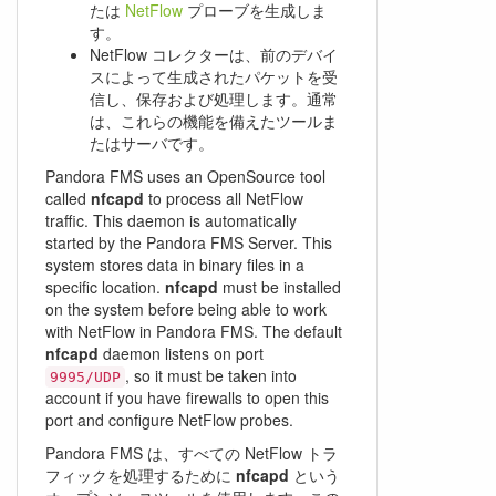
たは
NetFlow
プローブを生成しま
す。
NetFlow コレクターは、前のデバイ
スによって生成されたパケットを受
信し、保存および処理します。通常
は、これらの機能を備えたツールま
たはサーバです。
Pandora FMS uses an OpenSource tool
called
nfcapd
to process all NetFlow
traffic. This daemon is automatically
started by the Pandora FMS Server. This
system stores data in binary files in a
specific location.
nfcapd
must be installed
on the system before being able to work
with NetFlow in Pandora FMS. The default
nfcapd
daemon listens on port
, so it must be taken into
9995/UDP
account if you have firewalls to open this
port and configure NetFlow probes.
Pandora FMS は、すべての NetFlow トラ
フィックを処理するために
nfcapd
という