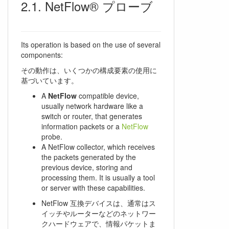
NetFlow® プローブ
Its operation is based on the use of several
components:
その動作は、いくつかの構成要素の使用に
基づいています。
A
NetFlow
compatible device,
usually network hardware like a
switch or router, that generates
information packets or a
NetFlow
probe.
A NetFlow collector, which receives
the packets generated by the
previous device, storing and
processing them. It is usually a tool
or server with these capabilities.
NetFlow 互換デバイスは、通常はス
イッチやルーターなどのネットワー
クハードウェアで、情報パケットま