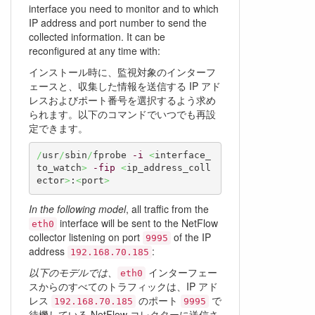
interface you need to monitor and to which
IP address and port number to send the
collected information. It can be
reconfigured at any time with:
インストール時に、監視対象のインターフ
ェースと、収集した情報を送信する IP アド
レスおよびポート番号を選択するよう求め
られます。以下のコマンドでいつでも再設
定できます。
/
usr
/
sbin
/
fprobe 
-i
<
interface_
to_watch
>
-fip
<
ip_address_coll
ector
>
:
<
port
>
In the following model
, all traffic from the
interface will be sent to the NetFlow
eth0
collector listening on port
of the IP
9995
address
:
192.168.70.185
以下のモデルでは、
インターフェー
eth0
スからのすべてのトラフィックは、IP アド
レス
のポート
で
192.168.70.185
9995
待機している NetFlow コレクターに送信さ