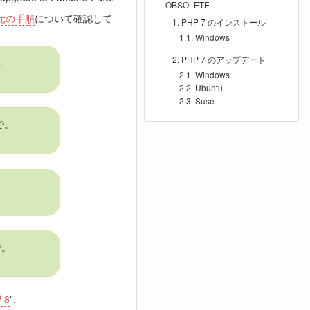
OBSOLETE
元の手順
について確認して
PHP 7 のインストール
Windows
PHP 7 のアップデート
.
Windows
Ubuntu
Suse
まで。
.
で。
 8
”.