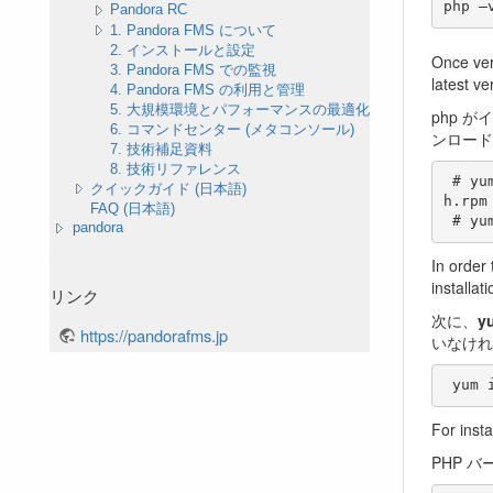
Pandora RC
1. Pandora FMS について
2. インストールと設定
Once ver
3. Pandora FMS での監視
latest ve
4. Pandora FMS の利用と管理
5. 大規模環境とパフォーマンスの最適化
php 
6. コマンドセンター (メタコンソール)
ンロード
7. 技術補足資料
8. 技術リファレンス
 # yum install https://dl.fedoraproject.org/pub/epel/epel-release-latest-7.noarc
クイックガイド (日本語)
h.rpm

FAQ (日本語)
pandora
In order
installa
リンク
次に、
y
https://pandorafms.jp
いなけれ
For insta
PHP バ