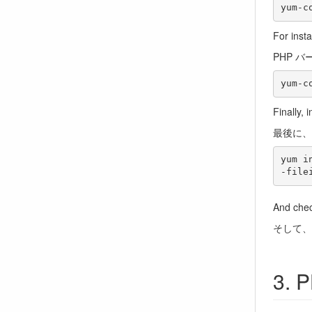
For insta
PHP バ
Finally, 
最後に、
yum i
And chec
そして、