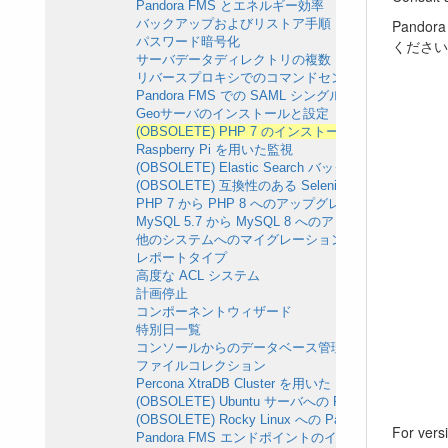
Pandora FMS とエネルギー効率
Pand
バックアップおよびリストア手順
パスワード暗号化
ください
サーバデータディレクトリの複数 Pandora サーバで
リバースプロキシでのコマンドセンター(メタコンソー
Pandora FMS での SAML シングルサインオン
Geoサーバのインストールと設定
(OBSOLETE) PHP 7 のインストールとアップデート
Raspberry Pi を用いた監視
(OBSOLETE) Elastic Search バックアップとリスト
(OBSOLETE) 互換性のある Selenium コマンド
PHP 7 から PHP 8 へのアップグレード
MySQL 5.7 から MySQL 8 へのアップグレード
他のシステムへのマイグレーション
レポートタイプ
高度な ACL システム
計画停止
コンポーネントウィザード
特別日一覧
コンソールからのデータベース管理
ファイルコレクション
Percona XtraDB Cluster を用いた HA 環境
(OBSOLETE) Ubuntu サーバへの Pandora FMS
(OBSOLETE) Rocky Linux への Pandora FMS
For vers
Pandora FMS エンドポイントのインストール