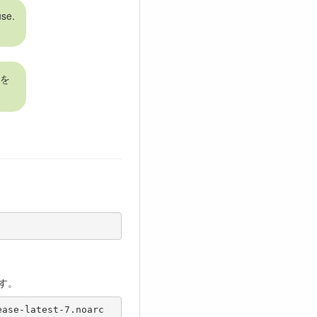
use.
を
ます。