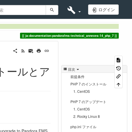
ログイン
ja:documentation:pandorafms:technical_annexes:14_php_7
ンストールとア
目次
前提条件
PHP 7 のインストール
CentOS
PHP 7 のアップデート
CentOS
Rocky Linux 8
php.ini ファイル
or upgrade to Pandora FMS.