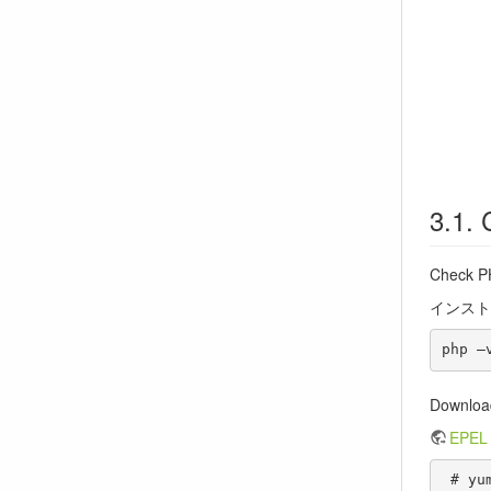
Check PH
インスト
Downloa
EPEL
 # yum install https://dl.fedoraproject.org/pub/epel/epel-release-latest-7.noarc