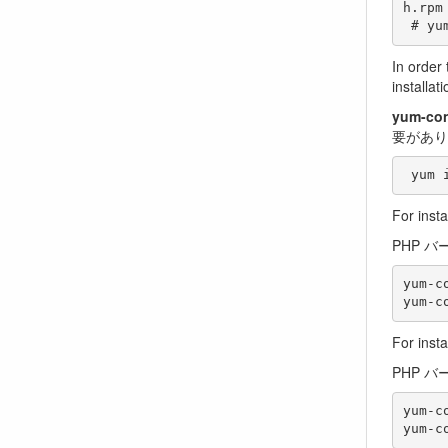
h.rpm

In order
installa
yum-con
要があり
For insta
PHP バ
yum-c
For insta
PHP バ
yum-c