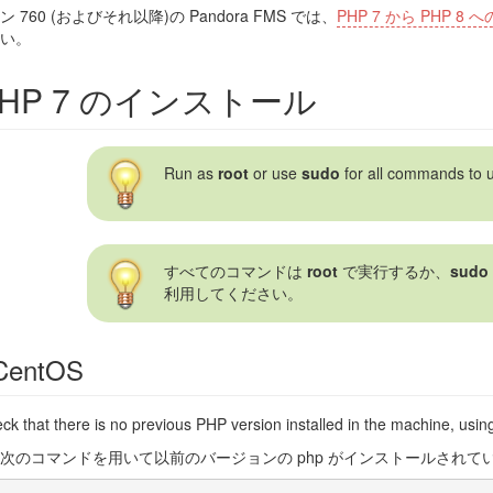
 760 (およびそれ以降)の Pandora FMS では、
PHP 7 から PHP 
い。
PHP 7 のインストール
 781)
MS オープンソース版のインストール
ープンソース版のインストール
Run as
root
or use
sudo
for all commands to 
すべてのコマンドは
root
で実行するか、
sudo
）
利用してください。
プグレード
CentOS
ンシング
heck that there is no previous PHP version installed in the machine, us
次のコマンドを用いて以前のバージョンの php がインストールされて