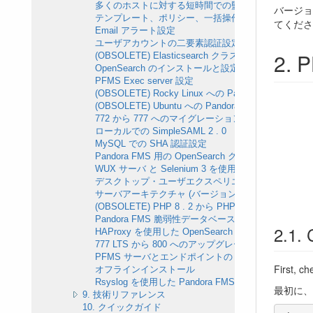
多くのホストに対する短時間での監視設定
バージョン
テンプレート、ポリシー、一括操作の違い
てくださ
Email アラート設定
ユーザアカウントの二要素認証設定
(OBSOLETE) Elasticsearch クラスタ設定 (バージョン
OpenSearch のインストールと設定
PFMS Exec server 設定
(OBSOLETE) Rocky Linux への Pandora F
(OBSOLETE) Ubuntu への Pandora FMS オ
772 から 777 へのマイグレーション手順
ローカルでの SimpleSAML 2 . 0
MySQL での SHA 認証設定
Pandora FMS 用の OpenSearch クラスタの設定
WUX サーバ と Selenium 3 を使用したWUX 監視
デスクトップ・ユーザエクスペリエンス監視（PDR
サーバアーキテクチャ (バージョン 784)
(OBSOLETE) PHP 8 . 2 から PHP 8 . 4 へのアッ
Pandora FMS 脆弱性データベース
HAProxy を使用した OpenSearch クラスタのバラ
777 LTS から 800 へのアップグレード
PFMS サーバとエンドポイントのリモート設定
First, c
オフラインインストール
Rsyslog を使用した Pandora FMS 監査ログの集約
最初に、
9. 技術リファレンス
10. クイックガイド