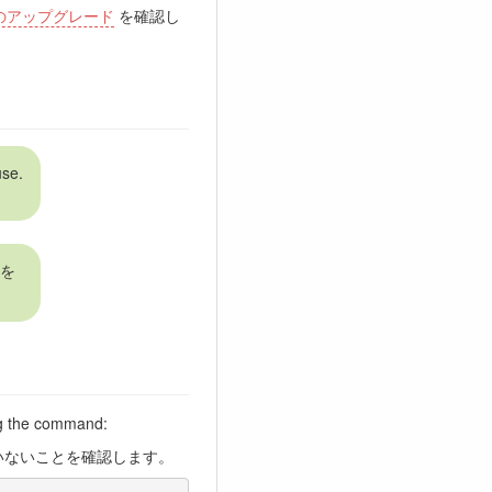
8 へのアップグレード
を確認し
use.
を
ing the command:
いないことを確認します。