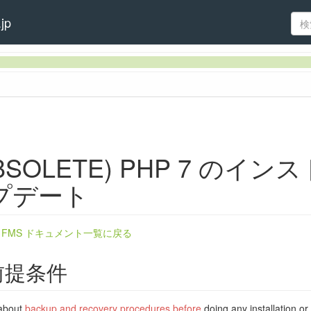
jp
BSOLETE) PHP 7 のイ
プデート
ra FMS ドキュメント一覧に戻る
前提条件
と設定
 about
backup and recovery procedures before
doing any installation 