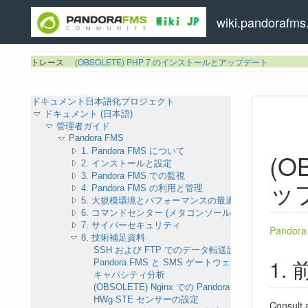
wiki.pandorafms.
トレース
(OBSOLETE) PHP 7 のインストールとアップデート
ドキュメント日本語化プロジェクト
ドキュメント (日本語)
管理者ガイド
Pandora FMS
1. Pandora FMS について
(O
2. インストールと設定
3. Pandora FMS での監視
ッ
4. Pandora FMS の利用と管理
5. 大規模環境とパフォーマンスの最適化
6. コマンドセンター (メタコンソール)
7. サイバーセキュリティ
Pando
8. 技術補足資料
SSH および FTP でのデータ転送設定
Pandora FMS と SMS ゲートウェイのインストール
キャパシティ分析
(OBSOLETE) Nginx での Pandora FMS インストール
HWg-STE センサーの設定
Consult